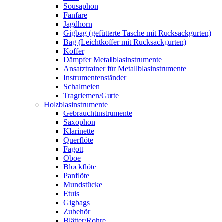
Sousaphon
Fanfare
Jagdhorn
Gigbag (gefütterte Tasche mit Rucksackgurten)
Bag (Leichtkoffer mit Rucksackgurten)
Koffer
Dämpfer Metallblasinstrumente
Ansatztrainer für Metallblasinstrumente
Instrumentenständer
Schalmeien
Tragriemen/Gurte
Holzblasinstrumente
Gebrauchtinstrumente
Saxophon
Klarinette
Querflöte
Fagott
Oboe
Blockflöte
Panflöte
Mundstücke
Etuis
Gigbags
Zubehör
Blätter/Rohre