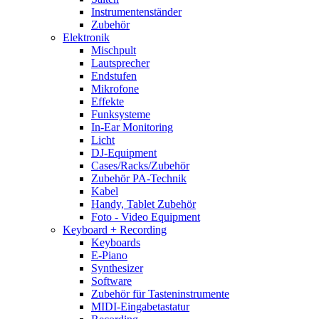
Instrumentenständer
Zubehör
Elektronik
Mischpult
Lautsprecher
Endstufen
Mikrofone
Effekte
Funksysteme
In-Ear Monitoring
Licht
DJ-Equipment
Cases/Racks/Zubehör
Zubehör PA-Technik
Kabel
Handy, Tablet Zubehör
Foto - Video Equipment
Keyboard + Recording
Keyboards
E-Piano
Synthesizer
Software
Zubehör für Tasteninstrumente
MIDI-Eingabetastatur