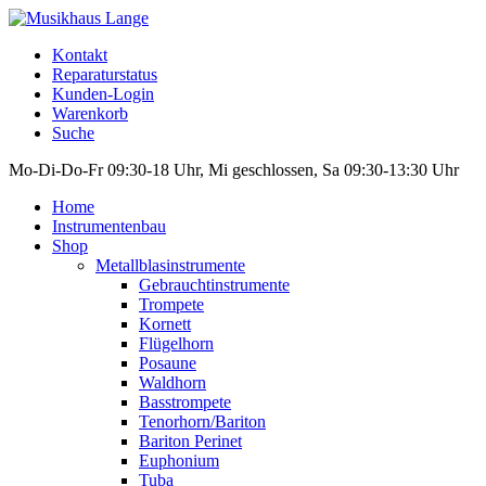
Kontakt
Reparaturstatus
Kunden-Login
Warenkorb
Suche
Mo-Di-Do-Fr 09:30-18 Uhr, Mi geschlossen, Sa 09:30-13:30 Uhr
Home
Instrumentenbau
Shop
Metallblasinstrumente
Gebrauchtinstrumente
Trompete
Kornett
Flügelhorn
Posaune
Waldhorn
Basstrompete
Tenorhorn/Bariton
Bariton Perinet
Euphonium
Tuba