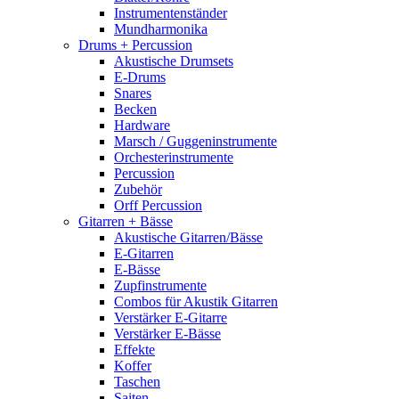
Instrumentenständer
Mundharmonika
Drums + Percussion
Akustische Drumsets
E-Drums
Snares
Becken
Hardware
Marsch / Guggeninstrumente
Orchesterinstrumente
Percussion
Zubehör
Orff Percussion
Gitarren + Bässe
Akustische Gitarren/Bässe
E-Gitarren
E-Bässe
Zupfinstrumente
Combos für Akustik Gitarren
Verstärker E-Gitarre
Verstärker E-Bässe
Effekte
Koffer
Taschen
Saiten