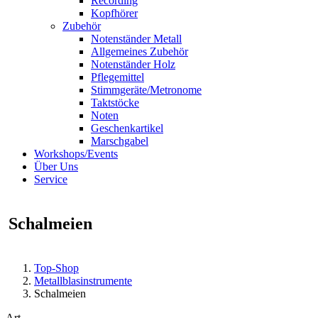
Recording
Kopfhörer
Zubehör
Notenständer Metall
Allgemeines Zubehör
Notenständer Holz
Pflegemittel
Stimmgeräte/Metronome
Taktstöcke
Noten
Geschenkartikel
Marschgabel
Workshops/Events
Über Uns
Service
Schalmeien
Top-Shop
Metallblasinstrumente
Schalmeien
Art