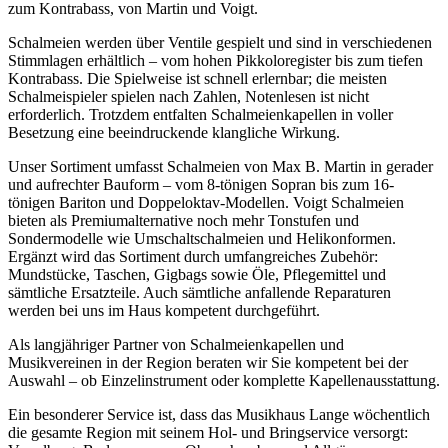
zum Kontrabass, von Martin und Voigt.
Schalmeien werden über Ventile gespielt und sind in verschiedenen
Stimmlagen erhältlich – vom hohen Pikkoloregister bis zum tiefen
Kontrabass. Die Spielweise ist schnell erlernbar; die meisten
Schalmeispieler spielen nach Zahlen, Notenlesen ist nicht
erforderlich. Trotzdem entfalten Schalmeienkapellen in voller
Besetzung eine beeindruckende klangliche Wirkung.
Unser Sortiment umfasst Schalmeien von Max B. Martin in gerader
und aufrechter Bauform – vom 8-tönigen Sopran bis zum 16-
tönigen Bariton und Doppeloktav-Modellen. Voigt Schalmeien
bieten als Premiumalternative noch mehr Tonstufen und
Sondermodelle wie Umschaltschalmeien und Helikonformen.
Ergänzt wird das Sortiment durch umfangreiches Zubehör:
Mundstücke, Taschen, Gigbags sowie Öle, Pflegemittel und
sämtliche Ersatzteile. Auch sämtliche anfallende Reparaturen
werden bei uns im Haus kompetent durchgeführt.
Als langjähriger Partner von Schalmeienkapellen und
Musikvereinen in der Region beraten wir Sie kompetent bei der
Auswahl – ob Einzelinstrument oder komplette Kapellenausstattung.
Ein besonderer Service ist, dass das Musikhaus Lange wöchentlich
die gesamte Region mit seinem Hol- und Bringservice versorgt: