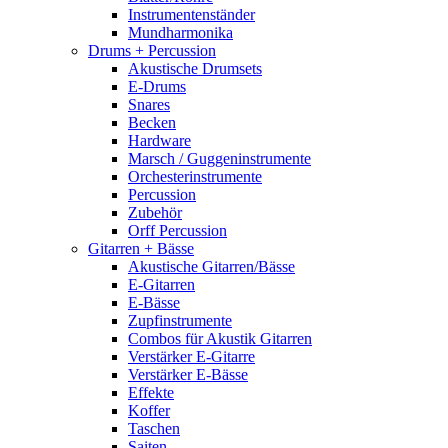
Instrumentenständer
Mundharmonika
Drums + Percussion
Akustische Drumsets
E-Drums
Snares
Becken
Hardware
Marsch / Guggeninstrumente
Orchesterinstrumente
Percussion
Zubehör
Orff Percussion
Gitarren + Bässe
Akustische Gitarren/Bässe
E-Gitarren
E-Bässe
Zupfinstrumente
Combos für Akustik Gitarren
Verstärker E-Gitarre
Verstärker E-Bässe
Effekte
Koffer
Taschen
Saiten