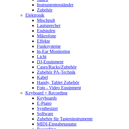
Instrumentenständer
Zubehör
Elektronik
Mischpult
Lautsprecher
Endstufen
Mikrofone
Effekte
Funksysteme
In-Ear Monitoring
Licht
DJ-Equipment
Cases/Racks/Zubehör
Zubehör PA-Technik
Kabel
Handy, Tablet Zubehör
Foto - Video Equipment
Keyboard + Recording
Keyboards
E-Piano
Synthesizer
Software
Zubehör für Tasteninstrumente
MIDI-Eingabetastatur