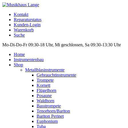
Kontakt
Reparaturstatus
Kunden-Login
Warenkorb
Suche
Mo-Di-Do-Fr 09:30-18 Uhr, Mi geschlossen, Sa 09:30-13:30 Uhr
Home
Instrumentenbau
Shop
Metallblasinstrumente
Gebrauchtinstrumente
Trompete
Kornett
Flügelhorn
Posaune
Waldhorn
Basstrompete
Tenorhorn/Bariton
Bariton Perinet
Euphonium
Tuba