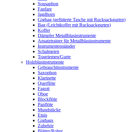
Sousaphon
Fanfare
Jagdhorn
Gigbag (gefütterte Tasche mit Rucksackgurten)
Bag (Leichtkoffer mit Rucksackgurten)
Koffer
Dämpfer Metallblasinstrumente
Ansatztrainer für Metallblasinstrumente
Instrumentenständer
Schalmeien
Tragriemen/Gurte
Holzblasinstrumente
Gebrauchtinstrumente
Saxophon
Klarinette
Querflöte
Fagott
Oboe
Blockflöte
Panflöte
Mundstücke
Etuis
Gigbags
Zubehör
Blätter/Rohre