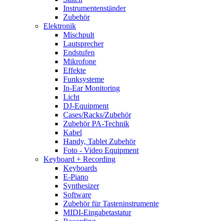
Instrumentenständer
Zubehör
Elektronik
Mischpult
Lautsprecher
Endstufen
Mikrofone
Effekte
Funksysteme
In-Ear Monitoring
Licht
DJ-Equipment
Cases/Racks/Zubehör
Zubehör PA-Technik
Kabel
Handy, Tablet Zubehör
Foto - Video Equipment
Keyboard + Recording
Keyboards
E-Piano
Synthesizer
Software
Zubehör für Tasteninstrumente
MIDI-Eingabetastatur