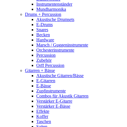
Instrumentenständer
Mundharmonika
Drums + Percussion
Akustische Drumsets
E-Drums
Snares
Becken
Hardware
Marsch / Guggeninstrumente
Orchesterinstrumente
Percussion
Zubehör
Orff Percussion
Gitarren + Bässe
Akustische Gitarren/Bässe
E-Gitarren
E-Bässe
Zupfinstrumente
Combos für Akustik Gitarren
Verstärker E-Gitarre
Verstärker E-Bässe
Effekte
Koffer
Taschen
Saiten