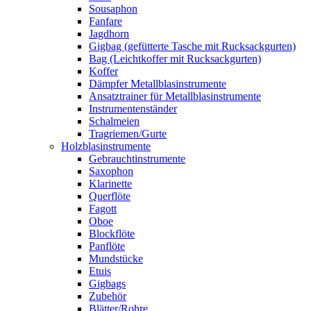
Sousaphon
Fanfare
Jagdhorn
Gigbag (gefütterte Tasche mit Rucksackgurten)
Bag (Leichtkoffer mit Rucksackgurten)
Koffer
Dämpfer Metallblasinstrumente
Ansatztrainer für Metallblasinstrumente
Instrumentenständer
Schalmeien
Tragriemen/Gurte
Holzblasinstrumente
Gebrauchtinstrumente
Saxophon
Klarinette
Querflöte
Fagott
Oboe
Blockflöte
Panflöte
Mundstücke
Etuis
Gigbags
Zubehör
Blätter/Rohre