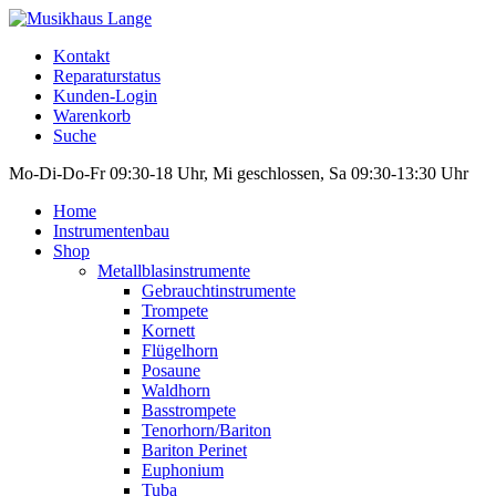
Kontakt
Reparaturstatus
Kunden-Login
Warenkorb
Suche
Mo-Di-Do-Fr 09:30-18 Uhr, Mi geschlossen, Sa 09:30-13:30 Uhr
Home
Instrumentenbau
Shop
Metallblasinstrumente
Gebrauchtinstrumente
Trompete
Kornett
Flügelhorn
Posaune
Waldhorn
Basstrompete
Tenorhorn/Bariton
Bariton Perinet
Euphonium
Tuba