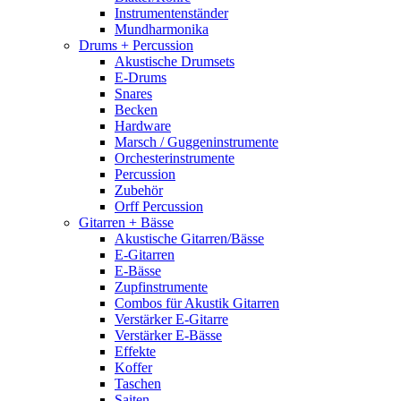
Instrumentenständer
Mundharmonika
Drums + Percussion
Akustische Drumsets
E-Drums
Snares
Becken
Hardware
Marsch / Guggeninstrumente
Orchesterinstrumente
Percussion
Zubehör
Orff Percussion
Gitarren + Bässe
Akustische Gitarren/Bässe
E-Gitarren
E-Bässe
Zupfinstrumente
Combos für Akustik Gitarren
Verstärker E-Gitarre
Verstärker E-Bässe
Effekte
Koffer
Taschen
Saiten