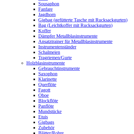
Sousaphon
Fanfare
Jagdhorn
Gigbag (gefütterte Tasche mit Rucksackgurten)
Bag (Leichtkoffer mit Rucksackgurten)
Koffer
Dämpfer Metallblasinstrumente
Ansatztrainer für Metallblasinstrumente
Instrumentenständer
Schalmeien
Tragriemen/Gurte
Holzblasinstrumente
Gebrauchtinstrumente
Saxophon
Klarinette
Querflöte
Fagott
Oboe
Blockflöte
Panflöte
Mundstücke
Etuis
Gigbags
Zubehör
Blätter/Rohre