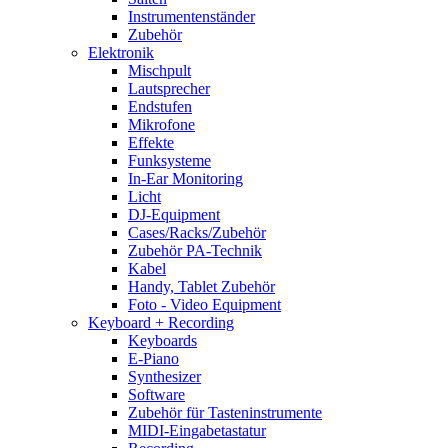
Instrumentenständer
Zubehör
Elektronik
Mischpult
Lautsprecher
Endstufen
Mikrofone
Effekte
Funksysteme
In-Ear Monitoring
Licht
DJ-Equipment
Cases/Racks/Zubehör
Zubehör PA-Technik
Kabel
Handy, Tablet Zubehör
Foto - Video Equipment
Keyboard + Recording
Keyboards
E-Piano
Synthesizer
Software
Zubehör für Tasteninstrumente
MIDI-Eingabetastatur