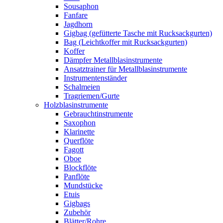
Sousaphon
Fanfare
Jagdhorn
Gigbag (gefütterte Tasche mit Rucksackgurten)
Bag (Leichtkoffer mit Rucksackgurten)
Koffer
Dämpfer Metallblasinstrumente
Ansatztrainer für Metallblasinstrumente
Instrumentenständer
Schalmeien
Tragriemen/Gurte
Holzblasinstrumente
Gebrauchtinstrumente
Saxophon
Klarinette
Querflöte
Fagott
Oboe
Blockflöte
Panflöte
Mundstücke
Etuis
Gigbags
Zubehör
Blätter/Rohre