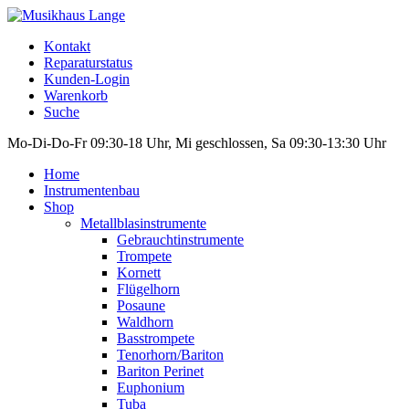
Kontakt
Reparaturstatus
Kunden-Login
Warenkorb
Suche
Mo-Di-Do-Fr 09:30-18 Uhr, Mi geschlossen, Sa 09:30-13:30 Uhr
Home
Instrumentenbau
Shop
Metallblasinstrumente
Gebrauchtinstrumente
Trompete
Kornett
Flügelhorn
Posaune
Waldhorn
Basstrompete
Tenorhorn/Bariton
Bariton Perinet
Euphonium
Tuba