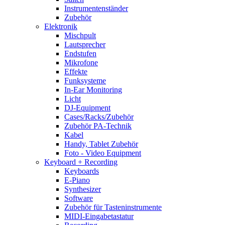
Instrumentenständer
Zubehör
Elektronik
Mischpult
Lautsprecher
Endstufen
Mikrofone
Effekte
Funksysteme
In-Ear Monitoring
Licht
DJ-Equipment
Cases/Racks/Zubehör
Zubehör PA-Technik
Kabel
Handy, Tablet Zubehör
Foto - Video Equipment
Keyboard + Recording
Keyboards
E-Piano
Synthesizer
Software
Zubehör für Tasteninstrumente
MIDI-Eingabetastatur