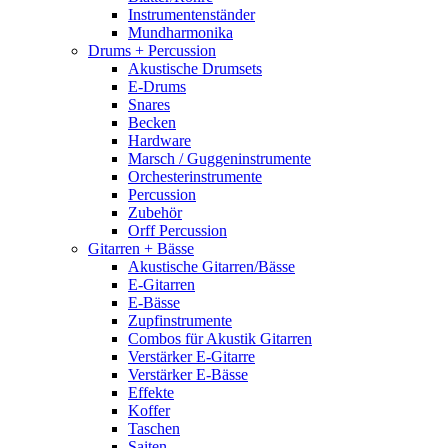
Instrumentenständer
Mundharmonika
Drums + Percussion
Akustische Drumsets
E-Drums
Snares
Becken
Hardware
Marsch / Guggeninstrumente
Orchesterinstrumente
Percussion
Zubehör
Orff Percussion
Gitarren + Bässe
Akustische Gitarren/Bässe
E-Gitarren
E-Bässe
Zupfinstrumente
Combos für Akustik Gitarren
Verstärker E-Gitarre
Verstärker E-Bässe
Effekte
Koffer
Taschen
Saiten