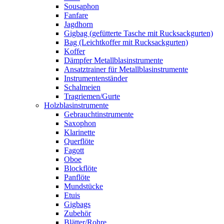
Sousaphon
Fanfare
Jagdhorn
Gigbag (gefütterte Tasche mit Rucksackgurten)
Bag (Leichtkoffer mit Rucksackgurten)
Koffer
Dämpfer Metallblasinstrumente
Ansatztrainer für Metallblasinstrumente
Instrumentenständer
Schalmeien
Tragriemen/Gurte
Holzblasinstrumente
Gebrauchtinstrumente
Saxophon
Klarinette
Querflöte
Fagott
Oboe
Blockflöte
Panflöte
Mundstücke
Etuis
Gigbags
Zubehör
Blätter/Rohre