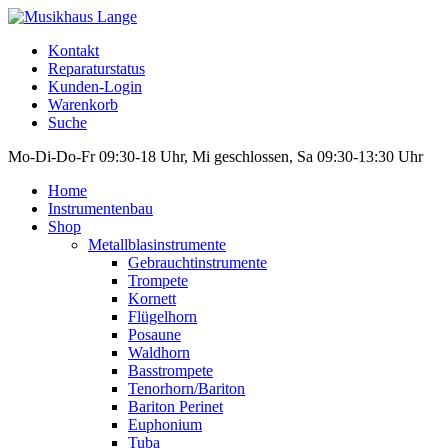
Kontakt
Reparaturstatus
Kunden-Login
Warenkorb
Suche
Mo-Di-Do-Fr 09:30-18 Uhr, Mi geschlossen, Sa 09:30-13:30 Uhr
Home
Instrumentenbau
Shop
Metallblasinstrumente
Gebrauchtinstrumente
Trompete
Kornett
Flügelhorn
Posaune
Waldhorn
Basstrompete
Tenorhorn/Bariton
Bariton Perinet
Euphonium
Tuba