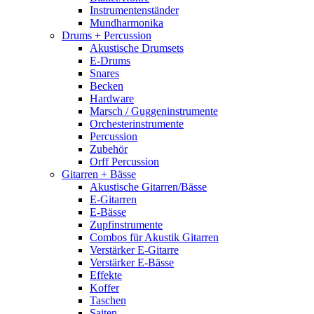
Instrumentenständer
Mundharmonika
Drums + Percussion
Akustische Drumsets
E-Drums
Snares
Becken
Hardware
Marsch / Guggeninstrumente
Orchesterinstrumente
Percussion
Zubehör
Orff Percussion
Gitarren + Bässe
Akustische Gitarren/Bässe
E-Gitarren
E-Bässe
Zupfinstrumente
Combos für Akustik Gitarren
Verstärker E-Gitarre
Verstärker E-Bässe
Effekte
Koffer
Taschen
Saiten