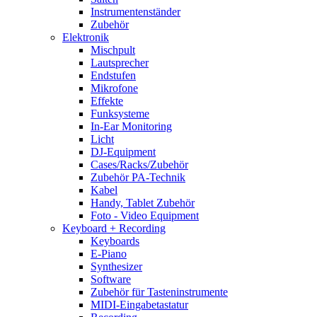
Instrumentenständer
Zubehör
Elektronik
Mischpult
Lautsprecher
Endstufen
Mikrofone
Effekte
Funksysteme
In-Ear Monitoring
Licht
DJ-Equipment
Cases/Racks/Zubehör
Zubehör PA-Technik
Kabel
Handy, Tablet Zubehör
Foto - Video Equipment
Keyboard + Recording
Keyboards
E-Piano
Synthesizer
Software
Zubehör für Tasteninstrumente
MIDI-Eingabetastatur