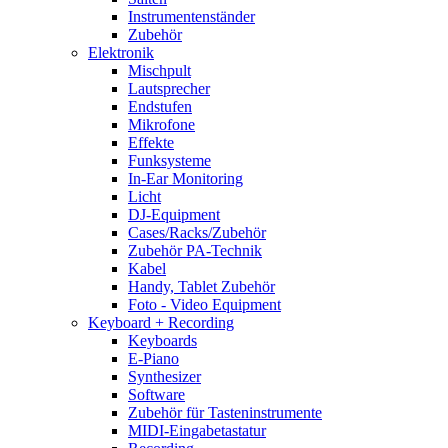
Instrumentenständer
Zubehör
Elektronik
Mischpult
Lautsprecher
Endstufen
Mikrofone
Effekte
Funksysteme
In-Ear Monitoring
Licht
DJ-Equipment
Cases/Racks/Zubehör
Zubehör PA-Technik
Kabel
Handy, Tablet Zubehör
Foto - Video Equipment
Keyboard + Recording
Keyboards
E-Piano
Synthesizer
Software
Zubehör für Tasteninstrumente
MIDI-Eingabetastatur