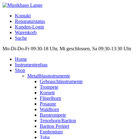
Kontakt
Reparaturstatus
Kunden-Login
Warenkorb
Suche
Mo-Di-Do-Fr 09:30-18 Uhr, Mi geschlossen, Sa 09:30-13:30 Uhr
Home
Instrumentenbau
Shop
Metallblasinstrumente
Gebrauchtinstrumente
Trompete
Kornett
Flügelhorn
Posaune
Waldhorn
Basstrompete
Tenorhorn/Bariton
Bariton Perinet
Euphonium
Tuba