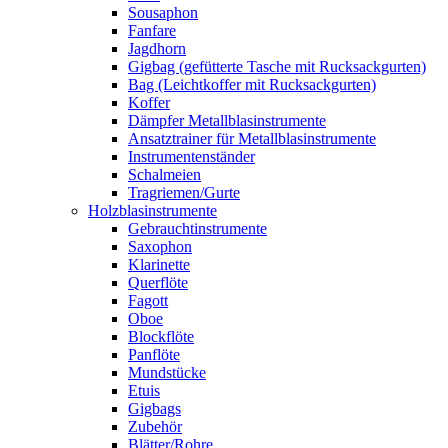
Sousaphon
Fanfare
Jagdhorn
Gigbag (gefütterte Tasche mit Rucksackgurten)
Bag (Leichtkoffer mit Rucksackgurten)
Koffer
Dämpfer Metallblasinstrumente
Ansatztrainer für Metallblasinstrumente
Instrumentenständer
Schalmeien
Tragriemen/Gurte
Holzblasinstrumente
Gebrauchtinstrumente
Saxophon
Klarinette
Querflöte
Fagott
Oboe
Blockflöte
Panflöte
Mundstücke
Etuis
Gigbags
Zubehör
Blätter/Rohre