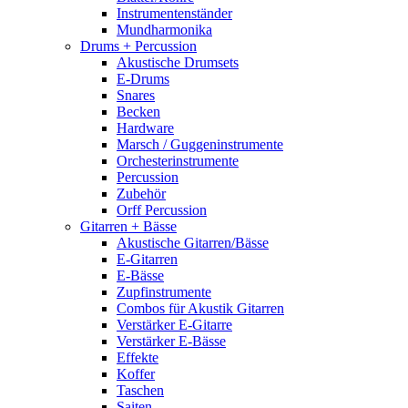
Instrumentenständer
Mundharmonika
Drums + Percussion
Akustische Drumsets
E-Drums
Snares
Becken
Hardware
Marsch / Guggeninstrumente
Orchesterinstrumente
Percussion
Zubehör
Orff Percussion
Gitarren + Bässe
Akustische Gitarren/Bässe
E-Gitarren
E-Bässe
Zupfinstrumente
Combos für Akustik Gitarren
Verstärker E-Gitarre
Verstärker E-Bässe
Effekte
Koffer
Taschen
Saiten