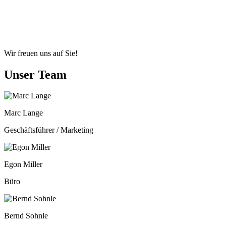
Nachdem er sich zuerst auf die Reparatur von Instrumenten beschränkte konnten 
an Musikinstrumenten, Zubehör und erstklassigem Service. Heute beschreitet das 
Unternehmen gibt und natürlich auch immer neue tolle Angebote bereithält. Eines
schauen Sie einfach mal wieder bei uns vorbei.
Wir freuen uns auf Sie!
Unser Team
Marc Lange
Geschäftsführer / Marketing
Egon Miller
Büro
Bernd Sohnle