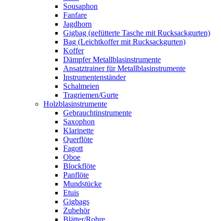
Sousaphon
Fanfare
Jagdhorn
Gigbag (gefütterte Tasche mit Rucksackgurten)
Bag (Leichtkoffer mit Rucksackgurten)
Koffer
Dämpfer Metallblasinstrumente
Ansatztrainer für Metallblasinstrumente
Instrumentenständer
Schalmeien
Tragriemen/Gurte
Holzblasinstrumente
Gebrauchtinstrumente
Saxophon
Klarinette
Querflöte
Fagott
Oboe
Blockflöte
Panflöte
Mundstücke
Etuis
Gigbags
Zubehör
Blätter/Rohre