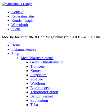
Kontakt
Reparaturstatus
Kunden-Login
Warenkorb
Suche
Mo-Di-Do-Fr 09:30-18 Uhr, Mi geschlossen, Sa 09:30-13:30 Uhr
Home
Instrumentenbau
Shop
Metallblasinstrumente
Gebrauchtinstrumente
Trompete
Kornett
Flügelhorn
Posaune
Waldhorn
Basstrompete
Tenorhorn/Bariton
Bariton Perinet
Euphonium
Tuba