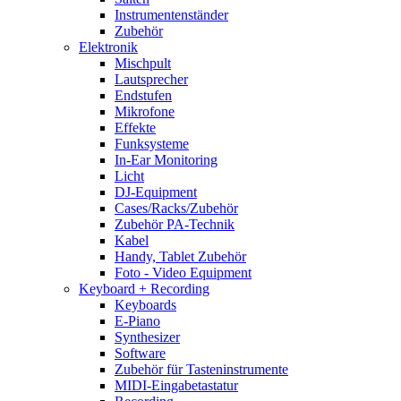
Instrumentenständer
Zubehör
Elektronik
Mischpult
Lautsprecher
Endstufen
Mikrofone
Effekte
Funksysteme
In-Ear Monitoring
Licht
DJ-Equipment
Cases/Racks/Zubehör
Zubehör PA-Technik
Kabel
Handy, Tablet Zubehör
Foto - Video Equipment
Keyboard + Recording
Keyboards
E-Piano
Synthesizer
Software
Zubehör für Tasteninstrumente
MIDI-Eingabetastatur