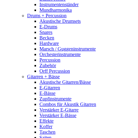
Instrumentenständer
Mundharmonika
Drums + Percussion
Akustische Drumsets
E-Drums
Snares
Becken
Hardware
Marsch / Guggeninstrumente
Orchesterinstrumente
Percussion
Zubehör
Orff Percussion
Gitarren + Bässe
Akustische Gitarren/Bässe
E-Gitarren
E-Bässe
Zupfinstrumente
Combos für Akustik Gitarren
Verstärker E-Gitarre
Verstärker E-Bässe
Effekte
Koffer
Taschen
Saiten