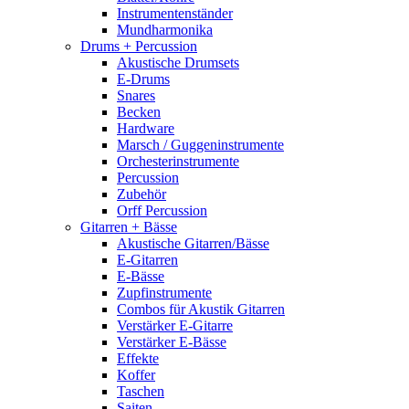
Instrumentenständer
Mundharmonika
Drums + Percussion
Akustische Drumsets
E-Drums
Snares
Becken
Hardware
Marsch / Guggeninstrumente
Orchesterinstrumente
Percussion
Zubehör
Orff Percussion
Gitarren + Bässe
Akustische Gitarren/Bässe
E-Gitarren
E-Bässe
Zupfinstrumente
Combos für Akustik Gitarren
Verstärker E-Gitarre
Verstärker E-Bässe
Effekte
Koffer
Taschen
Saiten