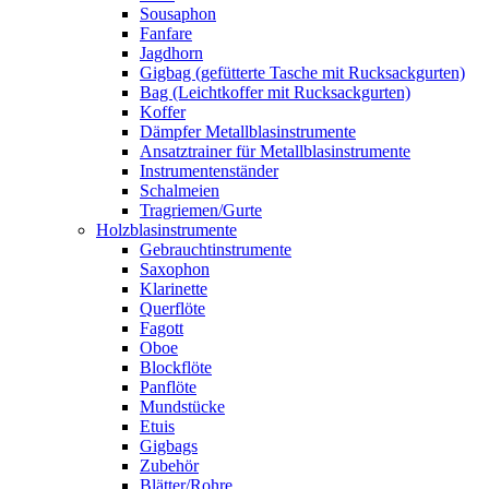
Sousaphon
Fanfare
Jagdhorn
Gigbag (gefütterte Tasche mit Rucksackgurten)
Bag (Leichtkoffer mit Rucksackgurten)
Koffer
Dämpfer Metallblasinstrumente
Ansatztrainer für Metallblasinstrumente
Instrumentenständer
Schalmeien
Tragriemen/Gurte
Holzblasinstrumente
Gebrauchtinstrumente
Saxophon
Klarinette
Querflöte
Fagott
Oboe
Blockflöte
Panflöte
Mundstücke
Etuis
Gigbags
Zubehör
Blätter/Rohre