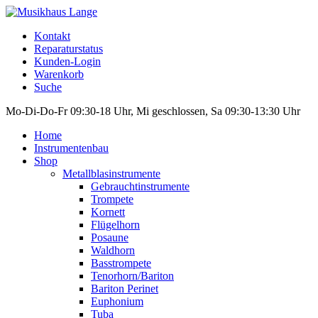
Kontakt
Reparaturstatus
Kunden-Login
Warenkorb
Suche
Mo-Di-Do-Fr 09:30-18 Uhr, Mi geschlossen, Sa 09:30-13:30 Uhr
Home
Instrumentenbau
Shop
Metallblasinstrumente
Gebrauchtinstrumente
Trompete
Kornett
Flügelhorn
Posaune
Waldhorn
Basstrompete
Tenorhorn/Bariton
Bariton Perinet
Euphonium
Tuba