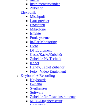
Instrumentenständer
Zubehör
Elektronik
Mischpult
Lautsprecher
Endstufen
Mikrofone
Effekte
Funksysteme
In-Ear Monitoring
Licht
DJ-Equipment
Cases/Racks/Zubehör
Zubehör PA-Technik
Kabel
Handy, Tablet Zubehör
Foto - Video Equipment
Keyboard + Recording
Keyboards
E-Piano
Synthesizer
Software
Zubehör für Tasteninstrumente
MIDI-Eingabetastatur