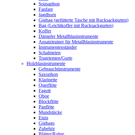
Sousaphon
Fanfare
Jagdhorn
Gigbag (gefütterte Tasche mit Rucksackgurten)
Bag (Leichtkoffer mit Rucksackgurten)
Koffer
Dämpfer Metallblasinstrumente
Ansatztrainer für Metallblasinstrumente
Instrumentenständer
Schalmeien
Tragriemen/Gurte
Holzblasinstrumente
Gebrauchtinstrumente
Saxophon
Klarinette
Querflöte
Fagott
Oboe
Blockflöte
Panflöte
Mundstücke
Etuis
Gigbags
Zubehör
Blätter/Rohre