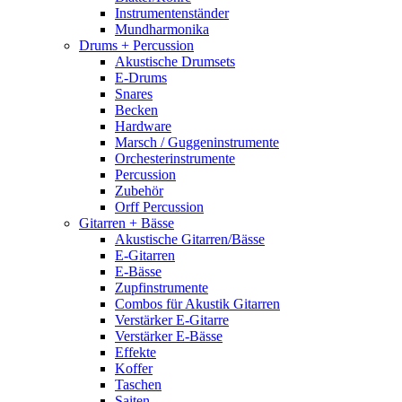
Instrumentenständer
Mundharmonika
Drums + Percussion
Akustische Drumsets
E-Drums
Snares
Becken
Hardware
Marsch / Guggeninstrumente
Orchesterinstrumente
Percussion
Zubehör
Orff Percussion
Gitarren + Bässe
Akustische Gitarren/Bässe
E-Gitarren
E-Bässe
Zupfinstrumente
Combos für Akustik Gitarren
Verstärker E-Gitarre
Verstärker E-Bässe
Effekte
Koffer
Taschen
Saiten