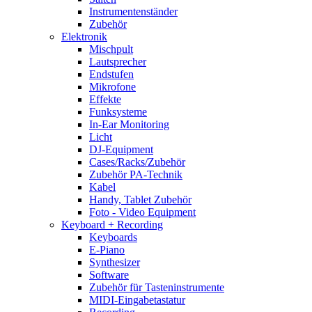
Instrumentenständer
Zubehör
Elektronik
Mischpult
Lautsprecher
Endstufen
Mikrofone
Effekte
Funksysteme
In-Ear Monitoring
Licht
DJ-Equipment
Cases/Racks/Zubehör
Zubehör PA-Technik
Kabel
Handy, Tablet Zubehör
Foto - Video Equipment
Keyboard + Recording
Keyboards
E-Piano
Synthesizer
Software
Zubehör für Tasteninstrumente
MIDI-Eingabetastatur