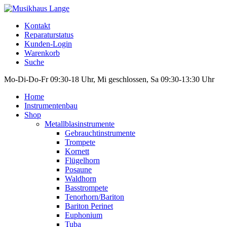
Kontakt
Reparaturstatus
Kunden-Login
Warenkorb
Suche
Mo-Di-Do-Fr 09:30-18 Uhr, Mi geschlossen, Sa 09:30-13:30 Uhr
Home
Instrumentenbau
Shop
Metallblasinstrumente
Gebrauchtinstrumente
Trompete
Kornett
Flügelhorn
Posaune
Waldhorn
Basstrompete
Tenorhorn/Bariton
Bariton Perinet
Euphonium
Tuba