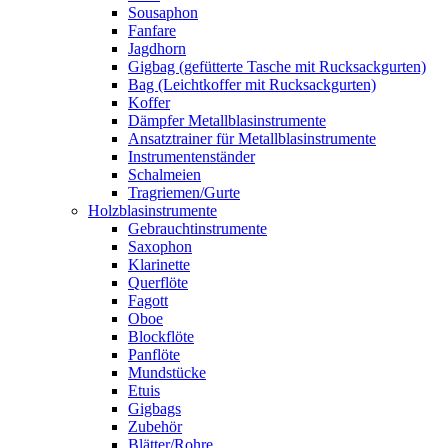
Sousaphon
Fanfare
Jagdhorn
Gigbag (gefütterte Tasche mit Rucksackgurten)
Bag (Leichtkoffer mit Rucksackgurten)
Koffer
Dämpfer Metallblasinstrumente
Ansatztrainer für Metallblasinstrumente
Instrumentenständer
Schalmeien
Tragriemen/Gurte
Holzblasinstrumente
Gebrauchtinstrumente
Saxophon
Klarinette
Querflöte
Fagott
Oboe
Blockflöte
Panflöte
Mundstücke
Etuis
Gigbags
Zubehör
Blätter/Rohre