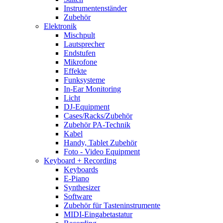
Instrumentenständer
Zubehör
Elektronik
Mischpult
Lautsprecher
Endstufen
Mikrofone
Effekte
Funksysteme
In-Ear Monitoring
Licht
DJ-Equipment
Cases/Racks/Zubehör
Zubehör PA-Technik
Kabel
Handy, Tablet Zubehör
Foto - Video Equipment
Keyboard + Recording
Keyboards
E-Piano
Synthesizer
Software
Zubehör für Tasteninstrumente
MIDI-Eingabetastatur