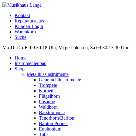
Kontakt
Reparaturstatus
Kunden-Login
Warenkorb
Suche
Mo-Di-Do-Fr 09:30-18 Uhr, Mi geschlossen, Sa 09:30-13:30 Uhr
Home
Instrumentenbau
Shop
Metallblasinstrumente
Gebrauchtinstrumente
Trompete
Kornett
Flügelhorn
Posaune
Waldhorn
Basstrompete
Tenorhorn/Bariton
Bariton Perinet
Euphonium
Tuba