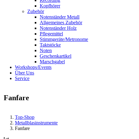
Recording
Kopfhörer
Zubehör
Notenständer Metall
Allgemeines Zubehör
Notenständer Holz
Pflegemittel
Stimmgeräte/Metronome
Taktstöcke
Noten
Geschenkartikel
Marschgabel
Workshops/Events
Über Uns
Service
Fanfare
Top-Shop
Metallblasinstrumente
Fanfare
Art