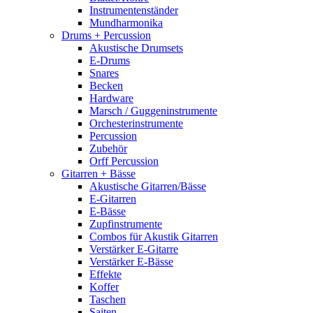
Instrumentenständer
Mundharmonika
Drums + Percussion
Akustische Drumsets
E-Drums
Snares
Becken
Hardware
Marsch / Guggeninstrumente
Orchesterinstrumente
Percussion
Zubehör
Orff Percussion
Gitarren + Bässe
Akustische Gitarren/Bässe
E-Gitarren
E-Bässe
Zupfinstrumente
Combos für Akustik Gitarren
Verstärker E-Gitarre
Verstärker E-Bässe
Effekte
Koffer
Taschen
Saiten