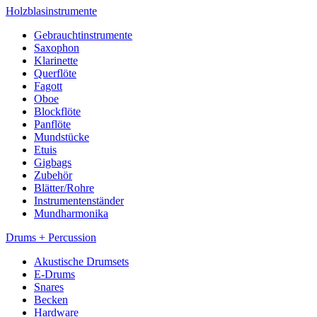
Holzblasinstrumente
Gebrauchtinstrumente
Saxophon
Klarinette
Querflöte
Fagott
Oboe
Blockflöte
Panflöte
Mundstücke
Etuis
Gigbags
Zubehör
Blätter/Rohre
Instrumentenständer
Mundharmonika
Drums + Percussion
Akustische Drumsets
E-Drums
Snares
Becken
Hardware