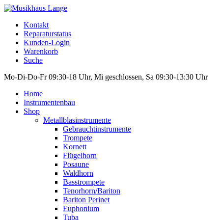
Kontakt
Reparaturstatus
Kunden-Login
Warenkorb
Suche
Mo-Di-Do-Fr 09:30-18 Uhr, Mi geschlossen, Sa 09:30-13:30 Uhr
Home
Instrumentenbau
Shop
Metallblasinstrumente
Gebrauchtinstrumente
Trompete
Kornett
Flügelhorn
Posaune
Waldhorn
Basstrompete
Tenorhorn/Bariton
Bariton Perinet
Euphonium
Tuba