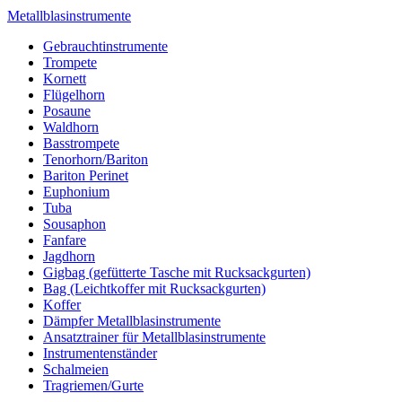
Metallblasinstrumente
Gebrauchtinstrumente
Trompete
Kornett
Flügelhorn
Posaune
Waldhorn
Basstrompete
Tenorhorn/Bariton
Bariton Perinet
Euphonium
Tuba
Sousaphon
Fanfare
Jagdhorn
Gigbag (gefütterte Tasche mit Rucksackgurten)
Bag (Leichtkoffer mit Rucksackgurten)
Koffer
Dämpfer Metallblasinstrumente
Ansatztrainer für Metallblasinstrumente
Instrumentenständer
Schalmeien
Tragriemen/Gurte