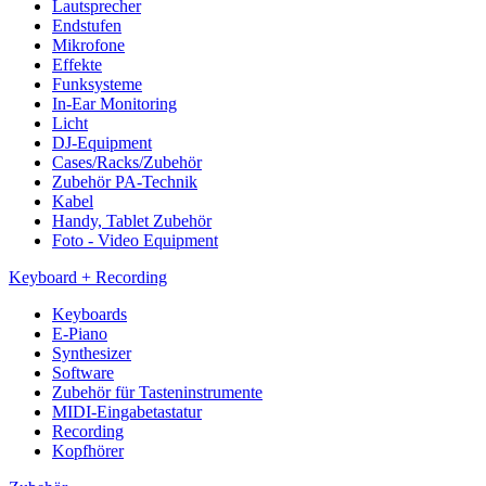
Lautsprecher
Endstufen
Mikrofone
Effekte
Funksysteme
In-Ear Monitoring
Licht
DJ-Equipment
Cases/Racks/Zubehör
Zubehör PA-Technik
Kabel
Handy, Tablet Zubehör
Foto - Video Equipment
Keyboard + Recording
Keyboards
E-Piano
Synthesizer
Software
Zubehör für Tasteninstrumente
MIDI-Eingabetastatur
Recording
Kopfhörer