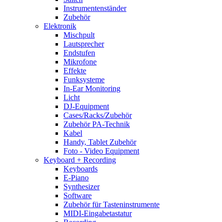
Instrumentenständer
Zubehör
Elektronik
Mischpult
Lautsprecher
Endstufen
Mikrofone
Effekte
Funksysteme
In-Ear Monitoring
Licht
DJ-Equipment
Cases/Racks/Zubehör
Zubehör PA-Technik
Kabel
Handy, Tablet Zubehör
Foto - Video Equipment
Keyboard + Recording
Keyboards
E-Piano
Synthesizer
Software
Zubehör für Tasteninstrumente
MIDI-Eingabetastatur