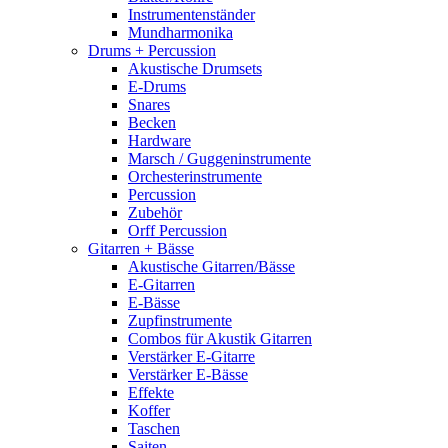
Instrumentenständer
Mundharmonika
Drums + Percussion
Akustische Drumsets
E-Drums
Snares
Becken
Hardware
Marsch / Guggeninstrumente
Orchesterinstrumente
Percussion
Zubehör
Orff Percussion
Gitarren + Bässe
Akustische Gitarren/Bässe
E-Gitarren
E-Bässe
Zupfinstrumente
Combos für Akustik Gitarren
Verstärker E-Gitarre
Verstärker E-Bässe
Effekte
Koffer
Taschen
Saiten