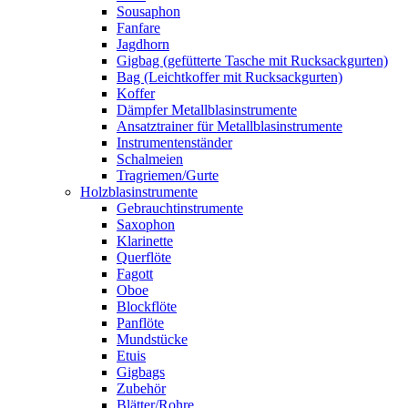
Sousaphon
Fanfare
Jagdhorn
Gigbag (gefütterte Tasche mit Rucksackgurten)
Bag (Leichtkoffer mit Rucksackgurten)
Koffer
Dämpfer Metallblasinstrumente
Ansatztrainer für Metallblasinstrumente
Instrumentenständer
Schalmeien
Tragriemen/Gurte
Holzblasinstrumente
Gebrauchtinstrumente
Saxophon
Klarinette
Querflöte
Fagott
Oboe
Blockflöte
Panflöte
Mundstücke
Etuis
Gigbags
Zubehör
Blätter/Rohre