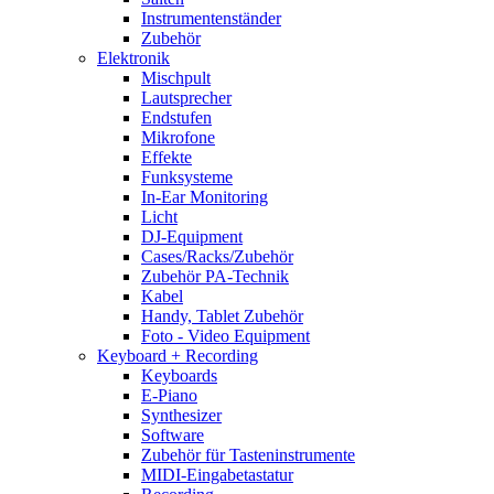
Instrumentenständer
Zubehör
Elektronik
Mischpult
Lautsprecher
Endstufen
Mikrofone
Effekte
Funksysteme
In-Ear Monitoring
Licht
DJ-Equipment
Cases/Racks/Zubehör
Zubehör PA-Technik
Kabel
Handy, Tablet Zubehör
Foto - Video Equipment
Keyboard + Recording
Keyboards
E-Piano
Synthesizer
Software
Zubehör für Tasteninstrumente
MIDI-Eingabetastatur