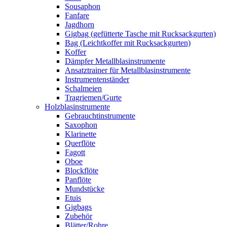
Sousaphon
Fanfare
Jagdhorn
Gigbag (gefütterte Tasche mit Rucksackgurten)
Bag (Leichtkoffer mit Rucksackgurten)
Koffer
Dämpfer Metallblasinstrumente
Ansatztrainer für Metallblasinstrumente
Instrumentenständer
Schalmeien
Tragriemen/Gurte
Holzblasinstrumente
Gebrauchtinstrumente
Saxophon
Klarinette
Querflöte
Fagott
Oboe
Blockflöte
Panflöte
Mundstücke
Etuis
Gigbags
Zubehör
Blätter/Rohre