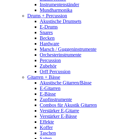
Instrumentenständer
Mundharmonika
Drums + Percussion
Akustische Drumsets
E-Drums
Snares
Becken
Hardware
Marsch / Guggeninstrumente
Orchesterinstrumente
Percussion
Zubehör
Orff Percussion
Gitarren + Bässe
Akustische Gitarren/Bässe
E-Gitarren
E-Bässe
Zupfinstrumente
Combos für Akustik Gitarren
Verstärker E-Gitarre
Verstärker E-Bässe
Effekte
Koffer
Taschen
Saiten