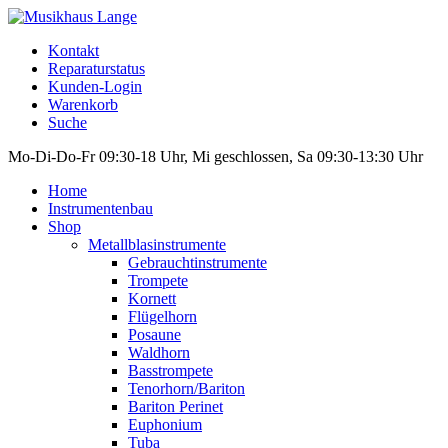
Kontakt
Reparaturstatus
Kunden-Login
Warenkorb
Suche
Mo-Di-Do-Fr 09:30-18 Uhr, Mi geschlossen, Sa 09:30-13:30 Uhr
Home
Instrumentenbau
Shop
Metallblasinstrumente
Gebrauchtinstrumente
Trompete
Kornett
Flügelhorn
Posaune
Waldhorn
Basstrompete
Tenorhorn/Bariton
Bariton Perinet
Euphonium
Tuba