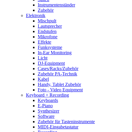
Instrumentenständer
Zubehör
Elektronik
Mischpult
Lautsprecher
Endstufen
Mikrofone
Effekte
Funksysteme
In-Ear Monitoring
Licht
DJ-Equipment
Cases/Racks/Zubehör
Zubehör PA-Technik
Kabel
Handy, Tablet Zubehör
Foto - Video Equipment
Keyboard + Recording
Keyboards
E-Piano
Synthesizer
Software
Zubehör für Tasteninstrumente
MIDI-Eingabetastatur