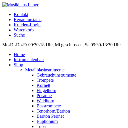
Kontakt
Reparaturstatus
Kunden-Login
Warenkorb
Suche
Mo-Di-Do-Fr 09:30-18 Uhr, Mi geschlossen, Sa 09:30-13:30 Uhr
Home
Instrumentenbau
Shop
Metallblasinstrumente
Gebrauchtinstrumente
Trompete
Kornett
Flügelhorn
Posaune
Waldhorn
Basstrompete
Tenorhorn/Bariton
Bariton Perinet
Euphonium
Tuba