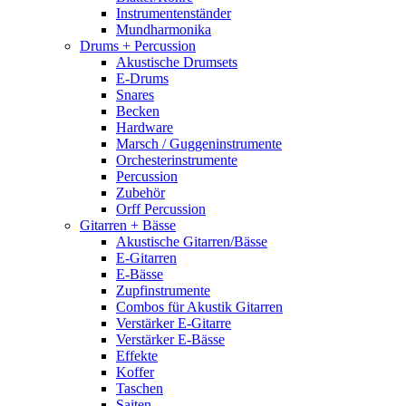
Instrumentenständer
Mundharmonika
Drums + Percussion
Akustische Drumsets
E-Drums
Snares
Becken
Hardware
Marsch / Guggeninstrumente
Orchesterinstrumente
Percussion
Zubehör
Orff Percussion
Gitarren + Bässe
Akustische Gitarren/Bässe
E-Gitarren
E-Bässe
Zupfinstrumente
Combos für Akustik Gitarren
Verstärker E-Gitarre
Verstärker E-Bässe
Effekte
Koffer
Taschen
Saiten