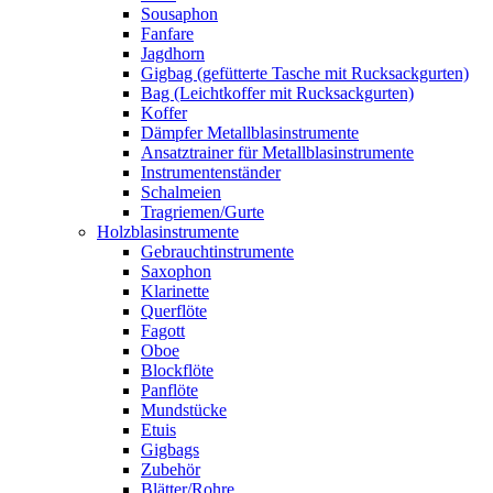
Sousaphon
Fanfare
Jagdhorn
Gigbag (gefütterte Tasche mit Rucksackgurten)
Bag (Leichtkoffer mit Rucksackgurten)
Koffer
Dämpfer Metallblasinstrumente
Ansatztrainer für Metallblasinstrumente
Instrumentenständer
Schalmeien
Tragriemen/Gurte
Holzblasinstrumente
Gebrauchtinstrumente
Saxophon
Klarinette
Querflöte
Fagott
Oboe
Blockflöte
Panflöte
Mundstücke
Etuis
Gigbags
Zubehör
Blätter/Rohre