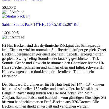
502,00 €
Sabian
Stratus Pack 14"HH, 16"Cr,18"Cr,20" Rd
1.091,00 €
Hi-Hat-Becken sind das rhythmische Rückgrat des Schlagzeugs –
kein Element wird im normalen Spielbetrieb häufiger gespielt. Zwei
Becken übereinander, gesteuert über ein Fußpedal, erzeugen offen
gespielte Swingfeeling-Sounds oder knackig geschlossene Tick-
Sounds. Größe und Gewicht bestimmen den Charakter: leichte Hi-
Hats sprechen schnell an und klingen offen und luftig, schwere Hi-
Hats erzeugen einen dunkleren, druckvolleren Ton mit mehr
Definition.
Der Standard-Durchmesser für Hi-Hats liegt bei 14" – 13" klingen
heller und schneller, 15" voller und druckvoller. Im Musikhaus
Lange in Ravensburg führen wir Hi-Hat-Becken von Meinl,
Zildjian, Sabian, Paiste und Istanbul – vom günstigen Einsteiger-Set
bis zum handgehämmerten Profi-Becken aus B20-Bronze. Alle
Becken können direkt angespielt und verglichen werden.