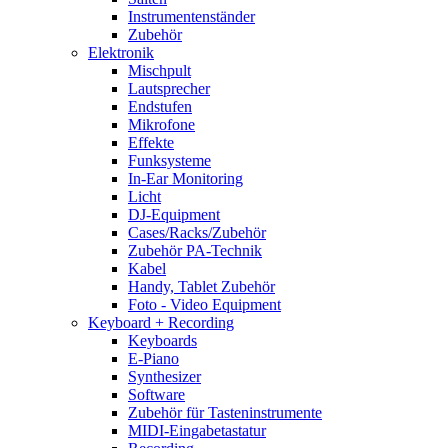
Instrumentenständer
Zubehör
Elektronik
Mischpult
Lautsprecher
Endstufen
Mikrofone
Effekte
Funksysteme
In-Ear Monitoring
Licht
DJ-Equipment
Cases/Racks/Zubehör
Zubehör PA-Technik
Kabel
Handy, Tablet Zubehör
Foto - Video Equipment
Keyboard + Recording
Keyboards
E-Piano
Synthesizer
Software
Zubehör für Tasteninstrumente
MIDI-Eingabetastatur