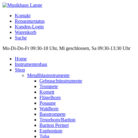
Kontakt
Reparaturstatus
Kunden-Login
Warenkorb
Suche
Mo-Di-Do-Fr 09:30-18 Uhr, Mi geschlossen, Sa 09:30-13:30 Uhr
Home
Instrumentenbau
Shop
Metallblasinstrumente
Gebrauchtinstrumente
Trompete
Kornett
Flügelhorn
Posaune
Waldhorn
Basstrompete
Tenorhorn/Bariton
Bariton Perinet
Euphonium
Tuba