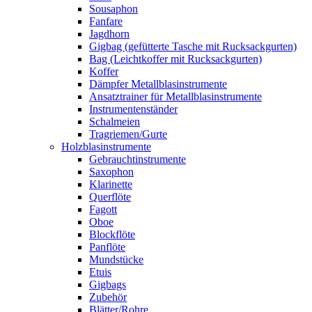
Sousaphon
Fanfare
Jagdhorn
Gigbag (gefütterte Tasche mit Rucksackgurten)
Bag (Leichtkoffer mit Rucksackgurten)
Koffer
Dämpfer Metallblasinstrumente
Ansatztrainer für Metallblasinstrumente
Instrumentenständer
Schalmeien
Tragriemen/Gurte
Holzblasinstrumente
Gebrauchtinstrumente
Saxophon
Klarinette
Querflöte
Fagott
Oboe
Blockflöte
Panflöte
Mundstücke
Etuis
Gigbags
Zubehör
Blätter/Rohre