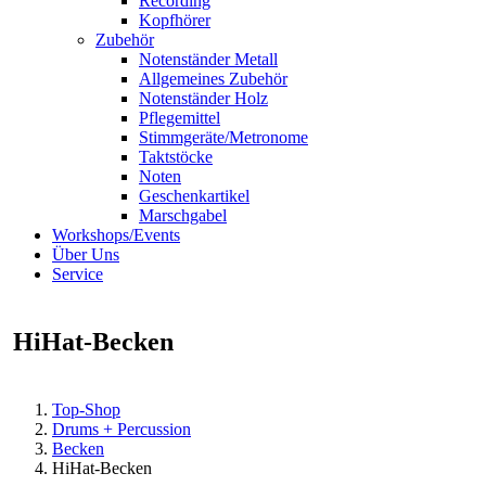
Recording
Kopfhörer
Zubehör
Notenständer Metall
Allgemeines Zubehör
Notenständer Holz
Pflegemittel
Stimmgeräte/Metronome
Taktstöcke
Noten
Geschenkartikel
Marschgabel
Workshops/Events
Über Uns
Service
HiHat-Becken
Top-Shop
Drums + Percussion
Becken
HiHat-Becken