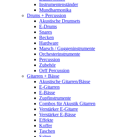
Instrumentenständer
Mundharmonika
Drums + Percussion
Akustische Drumsets
E-Drums
Snares
Becken
Hardware
Marsch / Guggeninstrumente
Orchesterinstrumente
Percussion
Zubehör
Orff Percussion
Gitarren + Bässe
Akustische Gitarren/Bässe
E-Gitarren
E-Bässe
Zupfinstrumente
Combos für Akustik Gitarren
Verstärker E-Gitarre
Verstärker E-Bässe
Effekte
Koffer
Taschen
Saiten