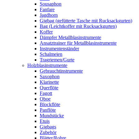
Sousaphon
Fanfare
Jagdhorn
Gigbag (gefütterte Tasche mit Rucksackgurten)
Bag (Leichtkoffer mit Rucksackgurten)
Koffer
Dämpfer Metallblasinstrumente
Ansatztrainer für Metallblasinstrumente
Instrumentenständer
Schalmeien
Tragriemen/Gurte
Holzblasinstrumente
Gebrauchtinstrumente
Saxophon
Klarinette
Querflöte
Fagott
Oboe
Blockflöte
Panflöte
Mundstücke
Etuis
Gigbags
Zubehör
Blätter/Rohre