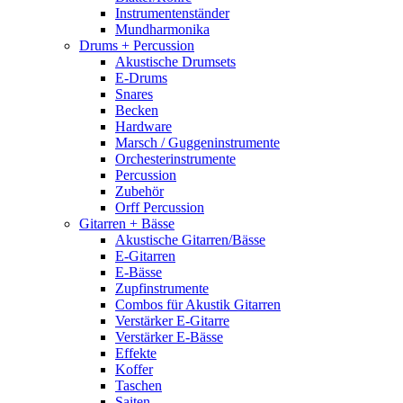
Instrumentenständer
Mundharmonika
Drums + Percussion
Akustische Drumsets
E-Drums
Snares
Becken
Hardware
Marsch / Guggeninstrumente
Orchesterinstrumente
Percussion
Zubehör
Orff Percussion
Gitarren + Bässe
Akustische Gitarren/Bässe
E-Gitarren
E-Bässe
Zupfinstrumente
Combos für Akustik Gitarren
Verstärker E-Gitarre
Verstärker E-Bässe
Effekte
Koffer
Taschen
Saiten