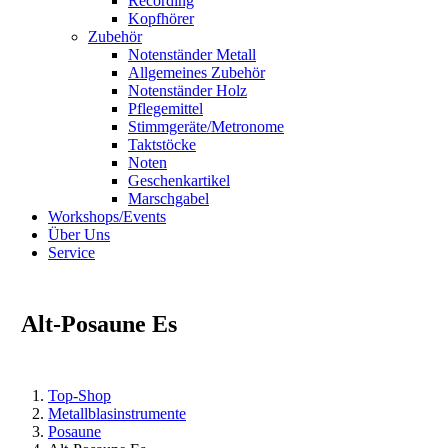
Recording
Kopfhörer
Zubehör
Notenständer Metall
Allgemeines Zubehör
Notenständer Holz
Pflegemittel
Stimmgeräte/Metronome
Taktstöcke
Noten
Geschenkartikel
Marschgabel
Workshops/Events
Über Uns
Service
Alt-Posaune Es
Top-Shop
Metallblasinstrumente
Posaune