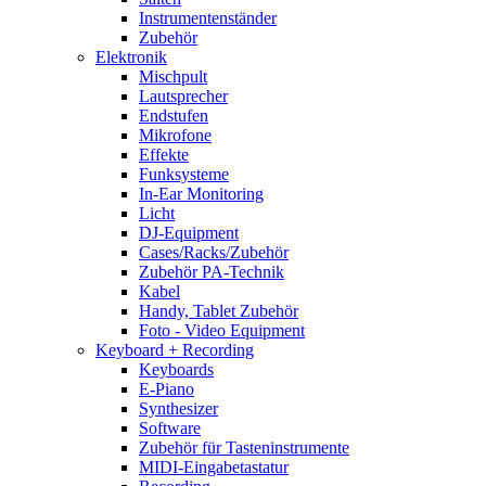
Instrumentenständer
Zubehör
Elektronik
Mischpult
Lautsprecher
Endstufen
Mikrofone
Effekte
Funksysteme
In-Ear Monitoring
Licht
DJ-Equipment
Cases/Racks/Zubehör
Zubehör PA-Technik
Kabel
Handy, Tablet Zubehör
Foto - Video Equipment
Keyboard + Recording
Keyboards
E-Piano
Synthesizer
Software
Zubehör für Tasteninstrumente
MIDI-Eingabetastatur