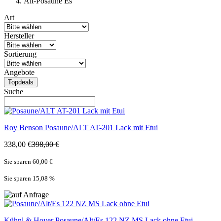
Alt-Posaune Es
Art
Hersteller
Sortierung
Angebote
Topdeals
Suche
Roy Benson
Posaune/ALT AT-201 Lack mit Etui
338,00 €
398,00 €
Sie sparen 60,00 €
Sie sparen 15,08
%
Kühnl & Hoyer
Posaune/Alt/Es 122 NZ MS Lack ohne Etui