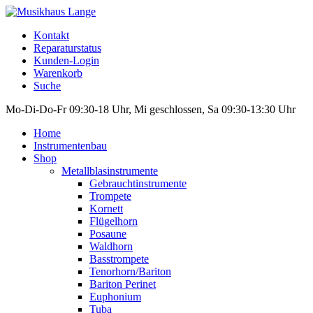
Kontakt
Reparaturstatus
Kunden-Login
Warenkorb
Suche
Mo-Di-Do-Fr 09:30-18 Uhr, Mi geschlossen, Sa 09:30-13:30 Uhr
Home
Instrumentenbau
Shop
Metallblasinstrumente
Gebrauchtinstrumente
Trompete
Kornett
Flügelhorn
Posaune
Waldhorn
Basstrompete
Tenorhorn/Bariton
Bariton Perinet
Euphonium
Tuba