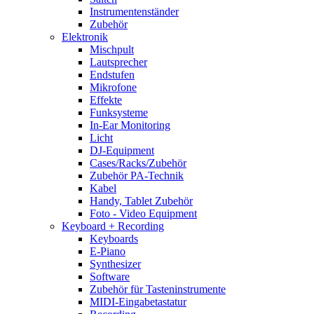
Instrumentenständer
Zubehör
Elektronik
Mischpult
Lautsprecher
Endstufen
Mikrofone
Effekte
Funksysteme
In-Ear Monitoring
Licht
DJ-Equipment
Cases/Racks/Zubehör
Zubehör PA-Technik
Kabel
Handy, Tablet Zubehör
Foto - Video Equipment
Keyboard + Recording
Keyboards
E-Piano
Synthesizer
Software
Zubehör für Tasteninstrumente
MIDI-Eingabetastatur