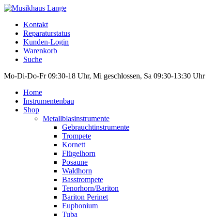
Kontakt
Reparaturstatus
Kunden-Login
Warenkorb
Suche
Mo-Di-Do-Fr 09:30-18 Uhr, Mi geschlossen, Sa 09:30-13:30 Uhr
Home
Instrumentenbau
Shop
Metallblasinstrumente
Gebrauchtinstrumente
Trompete
Kornett
Flügelhorn
Posaune
Waldhorn
Basstrompete
Tenorhorn/Bariton
Bariton Perinet
Euphonium
Tuba