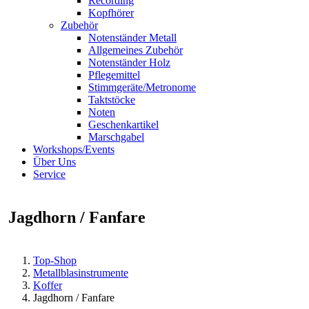
Recording
Kopfhörer
Zubehör
Notenständer Metall
Allgemeines Zubehör
Notenständer Holz
Pflegemittel
Stimmgeräte/Metronome
Taktstöcke
Noten
Geschenkartikel
Marschgabel
Workshops/Events
Über Uns
Service
Jagdhorn / Fanfare
Top-Shop
Metallblasinstrumente
Koffer
Jagdhorn / Fanfare