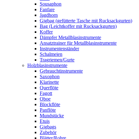
Sousaphon
Fanfare
Jagdhorn
Gigbag (gefütterte Tasche mit Rucksackgurten)
Bag (Leichtkoffer mit Rucksackgurten)
Koffer
Dämpfer Metallblasinstrumente
Ansatztrainer für Metallblasinstrumente
Instrumentenständer
Schalmeien
Tragriemen/Gurte
Holzblasinstrumente
Gebrauchtinstrumente
Saxophon
Klarinette
Querflöte
Fagott
Oboe
Blockflöte
Panflöte
Mundstücke
Etuis
Gigbags
Zubehör
Blätter/Rohre