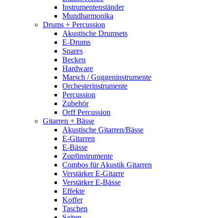
Instrumentenständer
Mundharmonika
Drums + Percussion
Akustische Drumsets
E-Drums
Snares
Becken
Hardware
Marsch / Guggeninstrumente
Orchesterinstrumente
Percussion
Zubehör
Orff Percussion
Gitarren + Bässe
Akustische Gitarren/Bässe
E-Gitarren
E-Bässe
Zupfinstrumente
Combos für Akustik Gitarren
Verstärker E-Gitarre
Verstärker E-Bässe
Effekte
Koffer
Taschen
Saiten