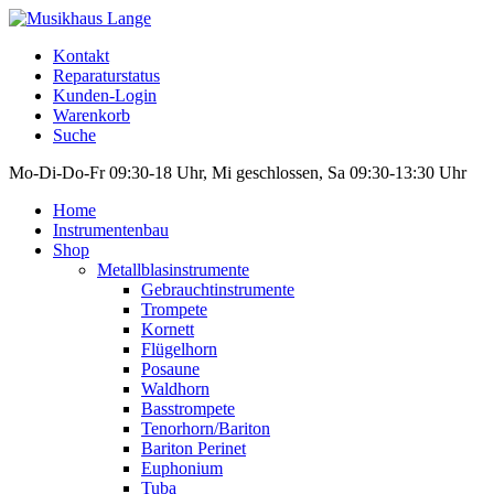
Kontakt
Reparaturstatus
Kunden-Login
Warenkorb
Suche
Mo-Di-Do-Fr 09:30-18 Uhr, Mi geschlossen, Sa 09:30-13:30 Uhr
Home
Instrumentenbau
Shop
Metallblasinstrumente
Gebrauchtinstrumente
Trompete
Kornett
Flügelhorn
Posaune
Waldhorn
Basstrompete
Tenorhorn/Bariton
Bariton Perinet
Euphonium
Tuba