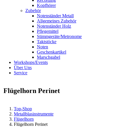
Recording
Kopfhörer
Zubehör
Notenständer Metall
Allgemeines Zubehör
Notenständer Holz
Pflegemittel
Stimmgeräte/Metronome
Taktstöcke
Noten
Geschenkartikel
Marschgabel
Workshops/Events
Über Uns
Service
Flügelhorn Perinet
Top-Shop
Metallblasinstrumente
Flügelhorn
Flügelhorn Perinet