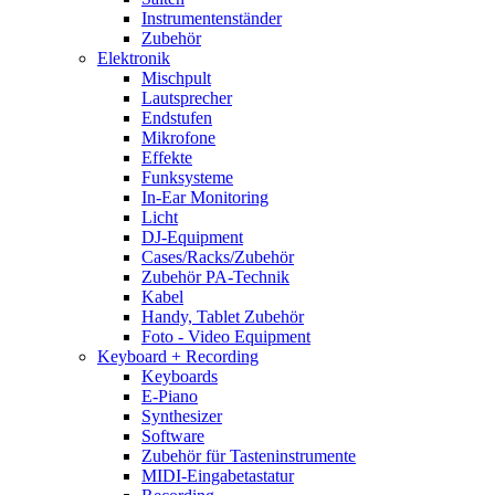
Instrumentenständer
Zubehör
Elektronik
Mischpult
Lautsprecher
Endstufen
Mikrofone
Effekte
Funksysteme
In-Ear Monitoring
Licht
DJ-Equipment
Cases/Racks/Zubehör
Zubehör PA-Technik
Kabel
Handy, Tablet Zubehör
Foto - Video Equipment
Keyboard + Recording
Keyboards
E-Piano
Synthesizer
Software
Zubehör für Tasteninstrumente
MIDI-Eingabetastatur