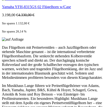
Yamaha
YFH-8315GS 02 Flügelhorn w/Case
3.198,00 €
4.330,00 €
Sie sparen 1.132,00 €
Sie sparen 26,14
%
Das Flügelhorn mit Perinetventilen – auch Jazzflügelhorn oder
stehende Maschine genannt – ist die international verbreitetste
Flügelhornbauform. Die senkrecht stehenden Kolbenventile
sprechen schnell und direkt an. Der durchgängig konische
Rohrverlauf und der große Schallbecher erzeugen den typischen
warmen, weichen und tragenden Flügelhornklang, der im Jazz und
in der internationalen Blasmusik geschätzt wird. Solisten und
Melodiestimmen profitieren besonders von diesem Klangcharakter.
Im Musikhaus Lange führen wir Perinetflügelhörner von Adams,
Bach, Yamaha, Jupiter, B&S, Kühnl & Hoyer, Schagerl, Gewa,
Arnolds & Sons und Roy Benson – von Einsteiger- bis
Profiinstrumenten. Ein besonderes Highlight: Musikhaus Lange
stellt mit dem Apollo ein eigenes Perinetventilflügelhorn her – eine