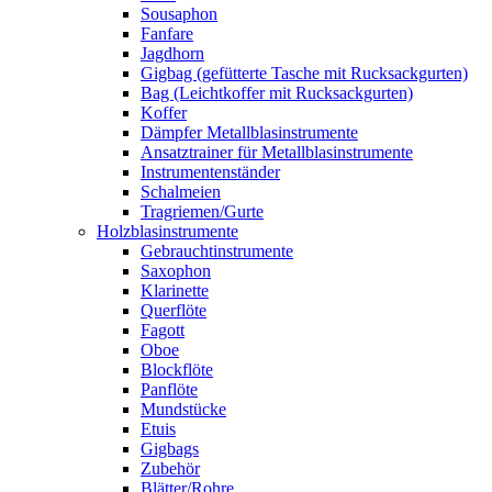
Sousaphon
Fanfare
Jagdhorn
Gigbag (gefütterte Tasche mit Rucksackgurten)
Bag (Leichtkoffer mit Rucksackgurten)
Koffer
Dämpfer Metallblasinstrumente
Ansatztrainer für Metallblasinstrumente
Instrumentenständer
Schalmeien
Tragriemen/Gurte
Holzblasinstrumente
Gebrauchtinstrumente
Saxophon
Klarinette
Querflöte
Fagott
Oboe
Blockflöte
Panflöte
Mundstücke
Etuis
Gigbags
Zubehör
Blätter/Rohre