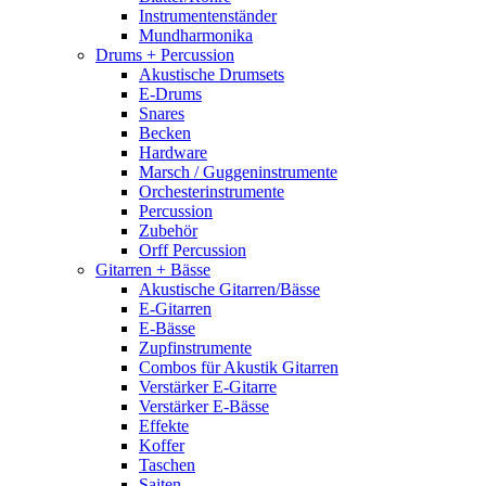
Instrumentenständer
Mundharmonika
Drums + Percussion
Akustische Drumsets
E-Drums
Snares
Becken
Hardware
Marsch / Guggeninstrumente
Orchesterinstrumente
Percussion
Zubehör
Orff Percussion
Gitarren + Bässe
Akustische Gitarren/Bässe
E-Gitarren
E-Bässe
Zupfinstrumente
Combos für Akustik Gitarren
Verstärker E-Gitarre
Verstärker E-Bässe
Effekte
Koffer
Taschen
Saiten