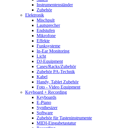
Instrumentenständer
Zubehör
Elektronik
Mischpult
Lautsprecher
Endstufen
Mikrofone
Effekte
Funksysteme
In-Ear Monitoring
Licht
DJ-Equipment
Cases/Racks/Zubehör
Zubehör PA-Technik
Kabel
Handy, Tablet Zubehör
Foto - Video Equipment
Keyboard + Recording
Keyboards
E-Piano
Synthesizer
Software
Zubehör für Tasteninstrumente
MIDI-Eingabetastatur