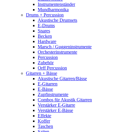
Instrumentenständer
Mundharmonika
Drums + Percussion
Akustische Drumsets
E-Drums
Snares
Becken
Hardware
Marsch / Guggeninstrumente
Orchesterinstrumente
Percussion
Zubehör
Orff Percussion
Gitarren + Bässe
Akustische Gitarren/Bässe
E-Gitarren
E-Bässe
Zupfinstrumente
Combos für Akustik Gitarren
Verstärker E-Gitarre
Verstärker E-Bässe
Effekte
Koffer
Taschen
Saiten