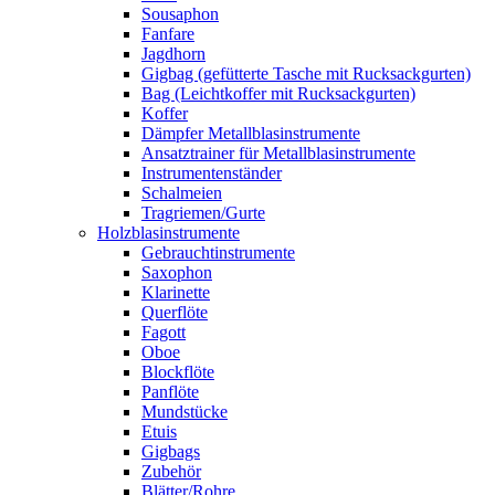
Sousaphon
Fanfare
Jagdhorn
Gigbag (gefütterte Tasche mit Rucksackgurten)
Bag (Leichtkoffer mit Rucksackgurten)
Koffer
Dämpfer Metallblasinstrumente
Ansatztrainer für Metallblasinstrumente
Instrumentenständer
Schalmeien
Tragriemen/Gurte
Holzblasinstrumente
Gebrauchtinstrumente
Saxophon
Klarinette
Querflöte
Fagott
Oboe
Blockflöte
Panflöte
Mundstücke
Etuis
Gigbags
Zubehör
Blätter/Rohre