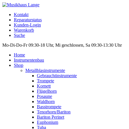
Kontakt
Reparaturstatus
Kunden-Login
Warenkorb
Suche
Mo-Di-Do-Fr 09:30-18 Uhr, Mi geschlossen, Sa 09:30-13:30 Uhr
Home
Instrumentenbau
Shop
Metallblasinstrumente
Gebrauchtinstrumente
Trompete
Kornett
Flügelhorn
Posaune
Waldhorn
Basstrompete
Tenorhorn/Bariton
Bariton Perinet
Euphonium
Tuba