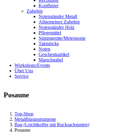
Recording
Kopfhörer
Zubehör
Notenständer Metall
Allgemeines Zubehör
Notenständer Holz
Pflegemittel
Stimmgeräte/Metronome
Taktstöcke
Noten
Geschenkartikel
Marschgabel
Workshops/Events
Über Uns
Service
Posaune
Top-Shop
Metallblasinstrumente
Bag (Leichtkoffer mit Rucksackgurten)
Posaune