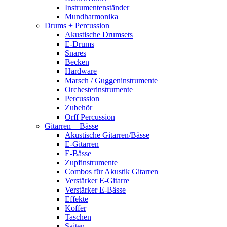
Instrumentenständer
Mundharmonika
Drums + Percussion
Akustische Drumsets
E-Drums
Snares
Becken
Hardware
Marsch / Guggeninstrumente
Orchesterinstrumente
Percussion
Zubehör
Orff Percussion
Gitarren + Bässe
Akustische Gitarren/Bässe
E-Gitarren
E-Bässe
Zupfinstrumente
Combos für Akustik Gitarren
Verstärker E-Gitarre
Verstärker E-Bässe
Effekte
Koffer
Taschen
Saiten