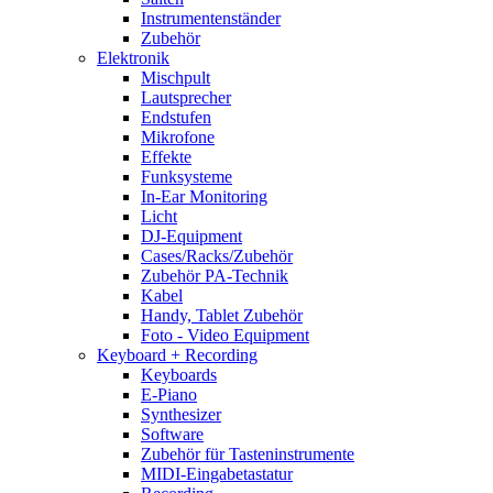
Instrumentenständer
Zubehör
Elektronik
Mischpult
Lautsprecher
Endstufen
Mikrofone
Effekte
Funksysteme
In-Ear Monitoring
Licht
DJ-Equipment
Cases/Racks/Zubehör
Zubehör PA-Technik
Kabel
Handy, Tablet Zubehör
Foto - Video Equipment
Keyboard + Recording
Keyboards
E-Piano
Synthesizer
Software
Zubehör für Tasteninstrumente
MIDI-Eingabetastatur