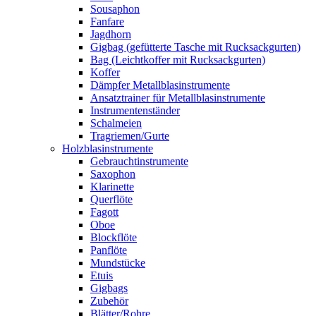
Sousaphon
Fanfare
Jagdhorn
Gigbag (gefütterte Tasche mit Rucksackgurten)
Bag (Leichtkoffer mit Rucksackgurten)
Koffer
Dämpfer Metallblasinstrumente
Ansatztrainer für Metallblasinstrumente
Instrumentenständer
Schalmeien
Tragriemen/Gurte
Holzblasinstrumente
Gebrauchtinstrumente
Saxophon
Klarinette
Querflöte
Fagott
Oboe
Blockflöte
Panflöte
Mundstücke
Etuis
Gigbags
Zubehör
Blätter/Rohre