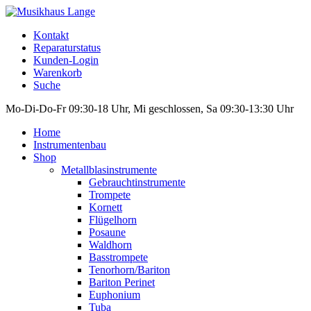
Kontakt
Reparaturstatus
Kunden-Login
Warenkorb
Suche
Mo-Di-Do-Fr 09:30-18 Uhr, Mi geschlossen, Sa 09:30-13:30 Uhr
Home
Instrumentenbau
Shop
Metallblasinstrumente
Gebrauchtinstrumente
Trompete
Kornett
Flügelhorn
Posaune
Waldhorn
Basstrompete
Tenorhorn/Bariton
Bariton Perinet
Euphonium
Tuba