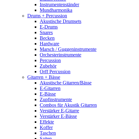
Instrumentenständer
Mundharmonika
Drums + Percussion
Akustische Drumsets
E-Drums
Snares
Becken
Hardware
Marsch / Guggeninstrumente
Orchesterinstrumente
Percussion
Zubehör
Orff Percussion
Gitarren + Bässe
Akustische Gitarren/Bässe
E-Gitarren
E-Bässe
Zupfinstrumente
Combos für Akustik Gitarren
Verstärker E-Gitarre
Verstärker E-Bässe
Effekte
Koffer
Taschen
Saiten