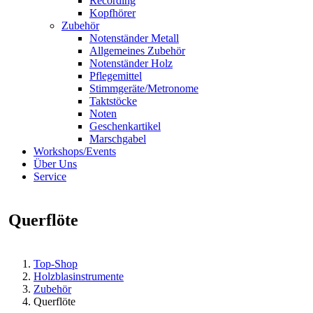
Recording
Kopfhörer
Zubehör
Notenständer Metall
Allgemeines Zubehör
Notenständer Holz
Pflegemittel
Stimmgeräte/Metronome
Taktstöcke
Noten
Geschenkartikel
Marschgabel
Workshops/Events
Über Uns
Service
Querflöte
Top-Shop
Holzblasinstrumente
Zubehör
Querflöte