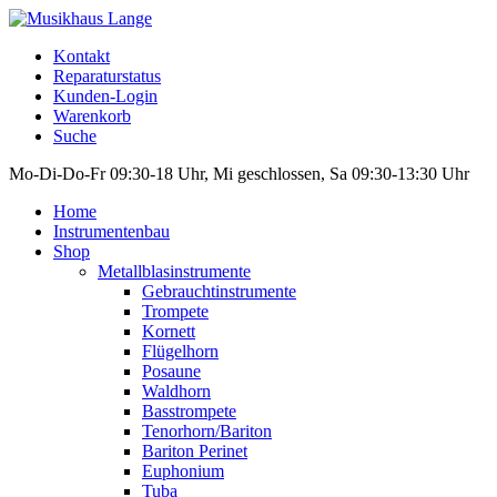
Kontakt
Reparaturstatus
Kunden-Login
Warenkorb
Suche
Mo-Di-Do-Fr 09:30-18 Uhr, Mi geschlossen, Sa 09:30-13:30 Uhr
Home
Instrumentenbau
Shop
Metallblasinstrumente
Gebrauchtinstrumente
Trompete
Kornett
Flügelhorn
Posaune
Waldhorn
Basstrompete
Tenorhorn/Bariton
Bariton Perinet
Euphonium
Tuba