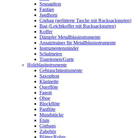
Sousaphon
Fanfare
Jagdhorn
Gigbag (gefütterte Tasche mit Rucksackgurten)
Bag (Leichtkoffer mit Rucksackgurten)
Koffer
Dämpfer Metallblasinstrumente
Ansatztrainer für Metallblasinstrumente
Instrumentenständer
Schalmeien
Tragriemen/Gurte
Holzblasinstrumente
Gebrauchtinstrumente
Saxophon
Klarinette
Querflöte
Fagott
Oboe
Blockflöte
Panflöte
Mundstücke
Etuis
Gigbags
Zubehör
Blätter/Rohre