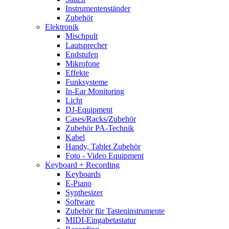
Instrumentenständer
Zubehör
Elektronik
Mischpult
Lautsprecher
Endstufen
Mikrofone
Effekte
Funksysteme
In-Ear Monitoring
Licht
DJ-Equipment
Cases/Racks/Zubehör
Zubehör PA-Technik
Kabel
Handy, Tablet Zubehör
Foto - Video Equipment
Keyboard + Recording
Keyboards
E-Piano
Synthesizer
Software
Zubehör für Tasteninstrumente
MIDI-Eingabetastatur