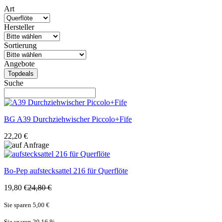
Art
Hersteller
Sortierung
Angebote
Topdeals
Suche
BG
A39 Durchziehwischer Piccolo+Fife
22,20 €
Bo-Pep
aufstecksattel 216 für Querflöte
19,80 €
24,80 €
Sie sparen 5,00 €
Sie sparen 20,16
%