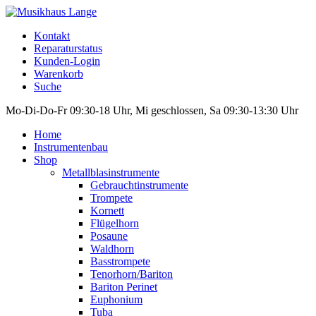
Kontakt
Reparaturstatus
Kunden-Login
Warenkorb
Suche
Mo-Di-Do-Fr 09:30-18 Uhr, Mi geschlossen, Sa 09:30-13:30 Uhr
Home
Instrumentenbau
Shop
Metallblasinstrumente
Gebrauchtinstrumente
Trompete
Kornett
Flügelhorn
Posaune
Waldhorn
Basstrompete
Tenorhorn/Bariton
Bariton Perinet
Euphonium
Tuba