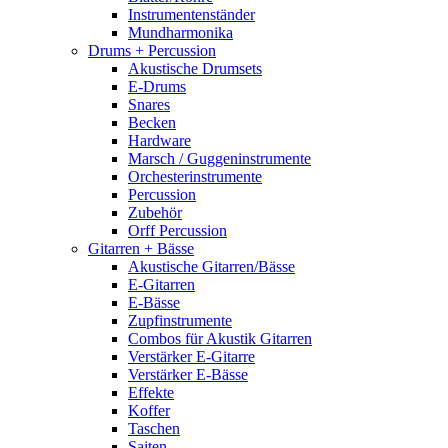
Instrumentenständer
Mundharmonika
Drums + Percussion
Akustische Drumsets
E-Drums
Snares
Becken
Hardware
Marsch / Guggeninstrumente
Orchesterinstrumente
Percussion
Zubehör
Orff Percussion
Gitarren + Bässe
Akustische Gitarren/Bässe
E-Gitarren
E-Bässe
Zupfinstrumente
Combos für Akustik Gitarren
Verstärker E-Gitarre
Verstärker E-Bässe
Effekte
Koffer
Taschen
Saiten