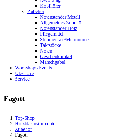
Recording
Kopfhörer
Zubehör
Notenständer Metall
Allgemeines Zubehör
Notenständer Holz
Pflegemittel
Stimmgeräte/Metronome
Taktstöcke
Noten
Geschenkartikel
Marschgabel
Workshops/Events
Über Uns
Service
Fagott
Top-Shop
Holzblasinstrumente
Zubehör
Fagott