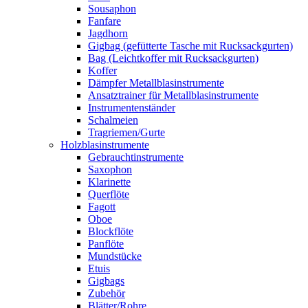
Sousaphon
Fanfare
Jagdhorn
Gigbag (gefütterte Tasche mit Rucksackgurten)
Bag (Leichtkoffer mit Rucksackgurten)
Koffer
Dämpfer Metallblasinstrumente
Ansatztrainer für Metallblasinstrumente
Instrumentenständer
Schalmeien
Tragriemen/Gurte
Holzblasinstrumente
Gebrauchtinstrumente
Saxophon
Klarinette
Querflöte
Fagott
Oboe
Blockflöte
Panflöte
Mundstücke
Etuis
Gigbags
Zubehör
Blätter/Rohre