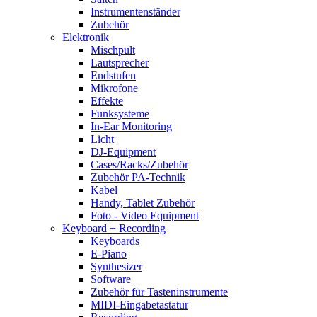
Instrumentenständer
Zubehör
Elektronik
Mischpult
Lautsprecher
Endstufen
Mikrofone
Effekte
Funksysteme
In-Ear Monitoring
Licht
DJ-Equipment
Cases/Racks/Zubehör
Zubehör PA-Technik
Kabel
Handy, Tablet Zubehör
Foto - Video Equipment
Keyboard + Recording
Keyboards
E-Piano
Synthesizer
Software
Zubehör für Tasteninstrumente
MIDI-Eingabetastatur