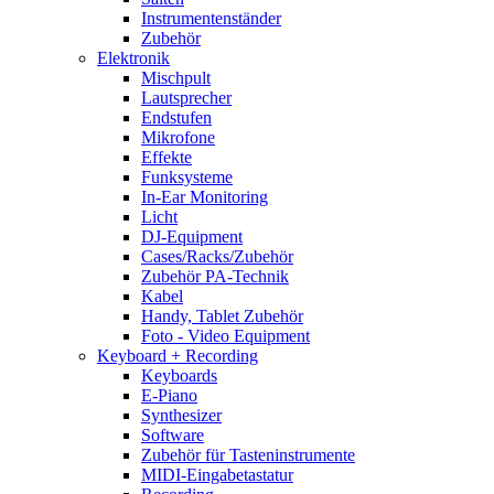
Instrumentenständer
Zubehör
Elektronik
Mischpult
Lautsprecher
Endstufen
Mikrofone
Effekte
Funksysteme
In-Ear Monitoring
Licht
DJ-Equipment
Cases/Racks/Zubehör
Zubehör PA-Technik
Kabel
Handy, Tablet Zubehör
Foto - Video Equipment
Keyboard + Recording
Keyboards
E-Piano
Synthesizer
Software
Zubehör für Tasteninstrumente
MIDI-Eingabetastatur