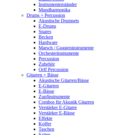
Instrumentenständer
Mundharmonika
Drums + Percussion
Akustische Drumsets
E-Drums
Snares
Becken
Hardware
Marsch / Guggeninstrumente
Orchesterinstrumente
Percussion
Zubehör
Orff Percussion
Gitarren + Bässe
Akustische Gitarren/Bässe
E-Gitarren
E-Bässe
Zupfinstrumente
Combos für Akustik Gitarren
Verstärker E-Gitarre
Verstärker E-Bässe
Effekte
Koffer
Taschen
Saiten