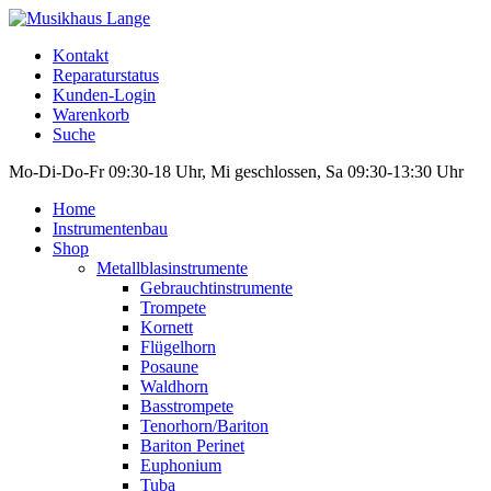
Kontakt
Reparaturstatus
Kunden-Login
Warenkorb
Suche
Mo-Di-Do-Fr 09:30-18 Uhr, Mi geschlossen, Sa 09:30-13:30 Uhr
Home
Instrumentenbau
Shop
Metallblasinstrumente
Gebrauchtinstrumente
Trompete
Kornett
Flügelhorn
Posaune
Waldhorn
Basstrompete
Tenorhorn/Bariton
Bariton Perinet
Euphonium
Tuba