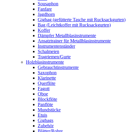
Sousaphon
Fanfare
Jagdhorn
Gigbag (gefütterte Tasche mit Rucksackgurten)
Bag (Leichtkoffer mit Rucksackgurten)
Koffer
Dämpfer Metallblasinstrumente
Ansatztrainer für Metallblasinstrumente
Instrumentenständer
Schalmeien
Tragriemen/Gurte
Holzblasinstrumente
Gebrauchtinstrumente
Saxophon
Klarinette
Querflöte
Fagott
Oboe
Blockflöte
Panflöte
Mundstücke
Etuis
Gigbags
Zubehör
Blätter/Rohre