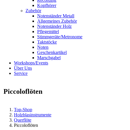
Recording
Kopfhörer
Zubehör
Notenständer Metall
Allgemeines Zubehör
Notenständer Holz
Pflegemittel
Stimmgeräte/Metronome
Taktstöcke
Noten
Geschenkartikel
Marschgabel
Workshops/Events
Über Uns
Service
Piccoloflöten
Top-Shop
Holzblasinstrumente
Querflöte
Piccoloflöten