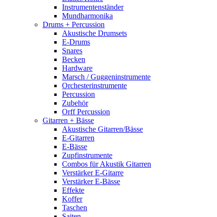
Instrumentenständer
Mundharmonika
Drums + Percussion
Akustische Drumsets
E-Drums
Snares
Becken
Hardware
Marsch / Guggeninstrumente
Orchesterinstrumente
Percussion
Zubehör
Orff Percussion
Gitarren + Bässe
Akustische Gitarren/Bässe
E-Gitarren
E-Bässe
Zupfinstrumente
Combos für Akustik Gitarren
Verstärker E-Gitarre
Verstärker E-Bässe
Effekte
Koffer
Taschen
Saiten