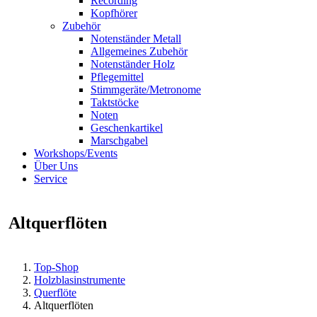
Recording
Kopfhörer
Zubehör
Notenständer Metall
Allgemeines Zubehör
Notenständer Holz
Pflegemittel
Stimmgeräte/Metronome
Taktstöcke
Noten
Geschenkartikel
Marschgabel
Workshops/Events
Über Uns
Service
Altquerflöten
Top-Shop
Holzblasinstrumente
Querflöte
Altquerflöten