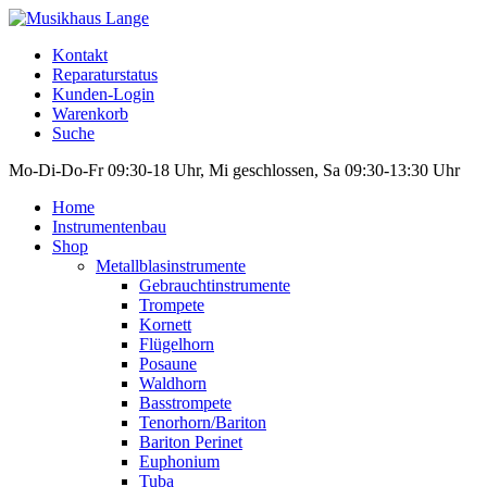
Kontakt
Reparaturstatus
Kunden-Login
Warenkorb
Suche
Mo-Di-Do-Fr 09:30-18 Uhr, Mi geschlossen, Sa 09:30-13:30 Uhr
Home
Instrumentenbau
Shop
Metallblasinstrumente
Gebrauchtinstrumente
Trompete
Kornett
Flügelhorn
Posaune
Waldhorn
Basstrompete
Tenorhorn/Bariton
Bariton Perinet
Euphonium
Tuba