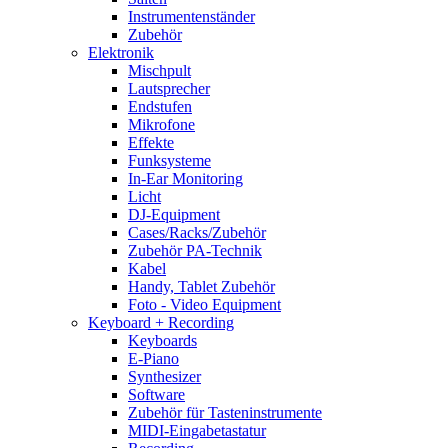
Instrumentenständer
Zubehör
Elektronik
Mischpult
Lautsprecher
Endstufen
Mikrofone
Effekte
Funksysteme
In-Ear Monitoring
Licht
DJ-Equipment
Cases/Racks/Zubehör
Zubehör PA-Technik
Kabel
Handy, Tablet Zubehör
Foto - Video Equipment
Keyboard + Recording
Keyboards
E-Piano
Synthesizer
Software
Zubehör für Tasteninstrumente
MIDI-Eingabetastatur