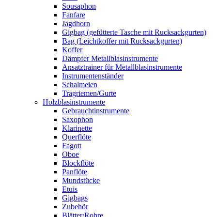
Sousaphon
Fanfare
Jagdhorn
Gigbag (gefütterte Tasche mit Rucksackgurten)
Bag (Leichtkoffer mit Rucksackgurten)
Koffer
Dämpfer Metallblasinstrumente
Ansatztrainer für Metallblasinstrumente
Instrumentenständer
Schalmeien
Tragriemen/Gurte
Holzblasinstrumente
Gebrauchtinstrumente
Saxophon
Klarinette
Querflöte
Fagott
Oboe
Blockflöte
Panflöte
Mundstücke
Etuis
Gigbags
Zubehör
Blätter/Rohre