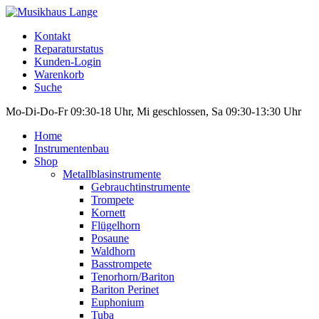
Kontakt
Reparaturstatus
Kunden-Login
Warenkorb
Suche
Mo-Di-Do-Fr 09:30-18 Uhr, Mi geschlossen, Sa 09:30-13:30 Uhr
Home
Instrumentenbau
Shop
Metallblasinstrumente
Gebrauchtinstrumente
Trompete
Kornett
Flügelhorn
Posaune
Waldhorn
Basstrompete
Tenorhorn/Bariton
Bariton Perinet
Euphonium
Tuba