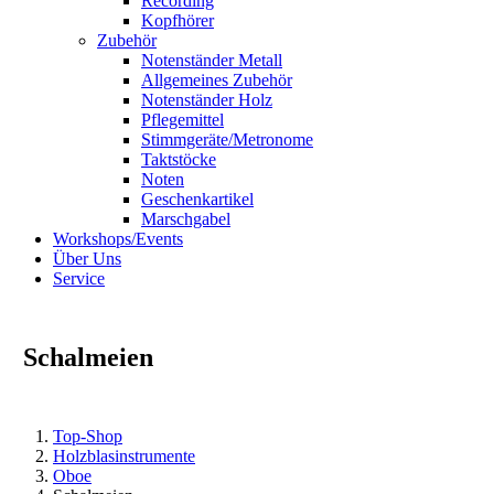
Recording
Kopfhörer
Zubehör
Notenständer Metall
Allgemeines Zubehör
Notenständer Holz
Pflegemittel
Stimmgeräte/Metronome
Taktstöcke
Noten
Geschenkartikel
Marschgabel
Workshops/Events
Über Uns
Service
Schalmeien
Top-Shop
Holzblasinstrumente
Oboe