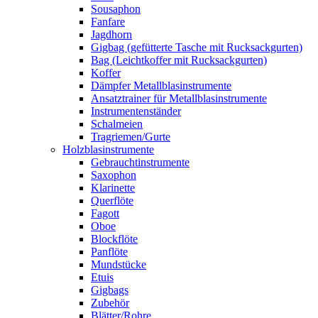
Sousaphon
Fanfare
Jagdhorn
Gigbag (gefütterte Tasche mit Rucksackgurten)
Bag (Leichtkoffer mit Rucksackgurten)
Koffer
Dämpfer Metallblasinstrumente
Ansatztrainer für Metallblasinstrumente
Instrumentenständer
Schalmeien
Tragriemen/Gurte
Holzblasinstrumente
Gebrauchtinstrumente
Saxophon
Klarinette
Querflöte
Fagott
Oboe
Blockflöte
Panflöte
Mundstücke
Etuis
Gigbags
Zubehör
Blätter/Rohre