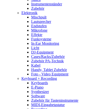
Instrumentenständer
Zubehör
Elektronik
Mischpult
Lautsprecher
Endstufen
Mikrofone
Effekte
Funksysteme
In-Ear Monitoring
Licht
DJ-Equipment
Cases/Racks/Zubehör
Zubehör PA-Technik
Kabel
Handy, Tablet Zubehör
Foto - Video Equipment
Keyboard + Recording
Keyboards
E-Piano
Synthesizer
Software
Zubehör für Tasteninstrumente
MIDI-Eingabetastatur