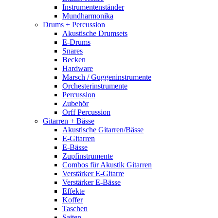
Instrumentenständer
Mundharmonika
Drums + Percussion
Akustische Drumsets
E-Drums
Snares
Becken
Hardware
Marsch / Guggeninstrumente
Orchesterinstrumente
Percussion
Zubehör
Orff Percussion
Gitarren + Bässe
Akustische Gitarren/Bässe
E-Gitarren
E-Bässe
Zupfinstrumente
Combos für Akustik Gitarren
Verstärker E-Gitarre
Verstärker E-Bässe
Effekte
Koffer
Taschen
Saiten