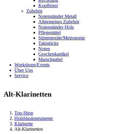
Recording
Kopfhörer
Zubehör
Notenständer Metall
Allgemeines Zubehör
Notenständer Holz
Pflegemittel
Stimmgeräte/Metronome
Taktstöcke
Noten
Geschenkartikel
Marschgabel
Workshops/Events
Über Uns
Service
Alt-Klarinetten
Top-Shop
Holzblasinstrumente
Klarinette
Alt-Klarinetten