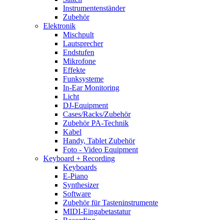
Instrumentenständer
Zubehör
Elektronik
Mischpult
Lautsprecher
Endstufen
Mikrofone
Effekte
Funksysteme
In-Ear Monitoring
Licht
DJ-Equipment
Cases/Racks/Zubehör
Zubehör PA-Technik
Kabel
Handy, Tablet Zubehör
Foto - Video Equipment
Keyboard + Recording
Keyboards
E-Piano
Synthesizer
Software
Zubehör für Tasteninstrumente
MIDI-Eingabetastatur