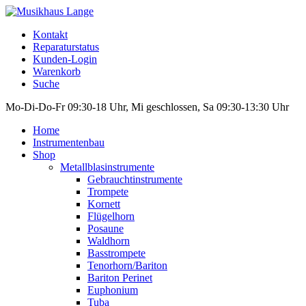
Kontakt
Reparaturstatus
Kunden-Login
Warenkorb
Suche
Mo-Di-Do-Fr 09:30-18 Uhr, Mi geschlossen, Sa 09:30-13:30 Uhr
Home
Instrumentenbau
Shop
Metallblasinstrumente
Gebrauchtinstrumente
Trompete
Kornett
Flügelhorn
Posaune
Waldhorn
Basstrompete
Tenorhorn/Bariton
Bariton Perinet
Euphonium
Tuba