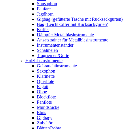
Sousaphon
Fanfare
Jagdhorn
Gigbag (gefütterte Tasche mit Rucksackgurten)
Bag (Leichtkoffer mit Rucksackgurten)
Koffer
Dämpfer Metallblasinstrumente
Ansatztrainer für Metallblasinstrumente
Instrumentenständer
Schalmeien
Tragriemen/Gurte
Holzblasinstrumente
Gebrauchtinstrumente
Saxophon
Klarinette
Querflöte
Fagott
Oboe
Blockflöte
Panflöte
Mundstücke
Etuis
Gigbags
Zubehör
Blätter/Rohre