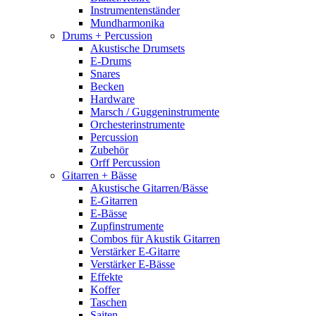
Instrumentenständer
Mundharmonika
Drums + Percussion
Akustische Drumsets
E-Drums
Snares
Becken
Hardware
Marsch / Guggeninstrumente
Orchesterinstrumente
Percussion
Zubehör
Orff Percussion
Gitarren + Bässe
Akustische Gitarren/Bässe
E-Gitarren
E-Bässe
Zupfinstrumente
Combos für Akustik Gitarren
Verstärker E-Gitarre
Verstärker E-Bässe
Effekte
Koffer
Taschen
Saiten