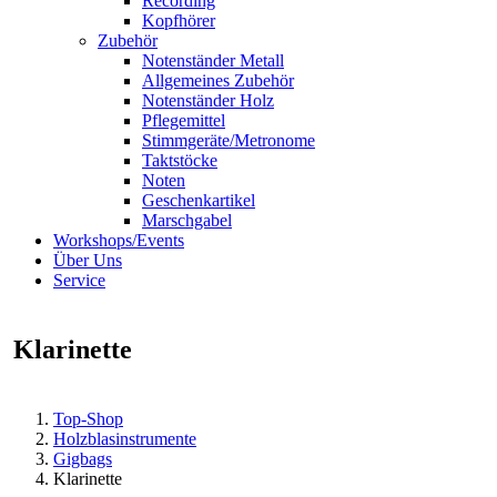
Recording
Kopfhörer
Zubehör
Notenständer Metall
Allgemeines Zubehör
Notenständer Holz
Pflegemittel
Stimmgeräte/Metronome
Taktstöcke
Noten
Geschenkartikel
Marschgabel
Workshops/Events
Über Uns
Service
Klarinette
Top-Shop
Holzblasinstrumente
Gigbags
Klarinette