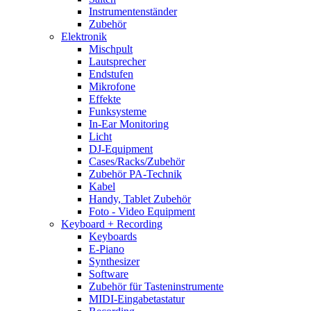
Instrumentenständer
Zubehör
Elektronik
Mischpult
Lautsprecher
Endstufen
Mikrofone
Effekte
Funksysteme
In-Ear Monitoring
Licht
DJ-Equipment
Cases/Racks/Zubehör
Zubehör PA-Technik
Kabel
Handy, Tablet Zubehör
Foto - Video Equipment
Keyboard + Recording
Keyboards
E-Piano
Synthesizer
Software
Zubehör für Tasteninstrumente
MIDI-Eingabetastatur