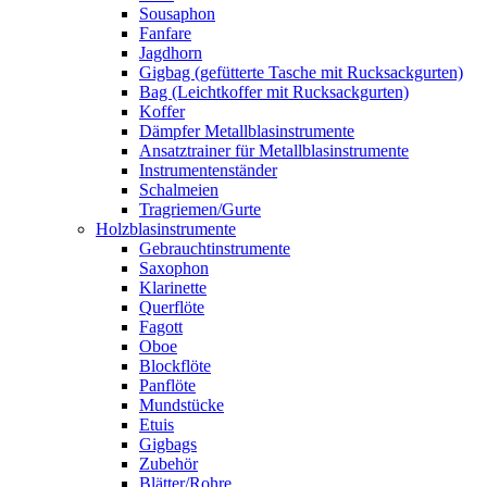
Sousaphon
Fanfare
Jagdhorn
Gigbag (gefütterte Tasche mit Rucksackgurten)
Bag (Leichtkoffer mit Rucksackgurten)
Koffer
Dämpfer Metallblasinstrumente
Ansatztrainer für Metallblasinstrumente
Instrumentenständer
Schalmeien
Tragriemen/Gurte
Holzblasinstrumente
Gebrauchtinstrumente
Saxophon
Klarinette
Querflöte
Fagott
Oboe
Blockflöte
Panflöte
Mundstücke
Etuis
Gigbags
Zubehör
Blätter/Rohre