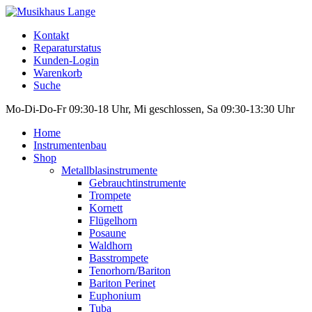
Kontakt
Reparaturstatus
Kunden-Login
Warenkorb
Suche
Mo-Di-Do-Fr 09:30-18 Uhr, Mi geschlossen, Sa 09:30-13:30 Uhr
Home
Instrumentenbau
Shop
Metallblasinstrumente
Gebrauchtinstrumente
Trompete
Kornett
Flügelhorn
Posaune
Waldhorn
Basstrompete
Tenorhorn/Bariton
Bariton Perinet
Euphonium
Tuba