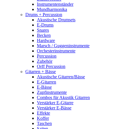
Instrumentenständer
Mundharmonika
Drums + Percussion
Akustische Drumsets
E-Drums
Snares
Becken
Hardware
Marsch / Guggeninstrumente
Orchesterinstrumente
Percussion
Zubehör
Orff Percussion
Gitarren + Bässe
Akustische Gitarren/Bässe
E-Gitarren
E-Bässe
Zupfinstrumente
Combos für Akustik Gitarren
Verstärker E-Gitarre
Verstärker E-Bässe
Effekte
Koffer
Taschen
Saiten