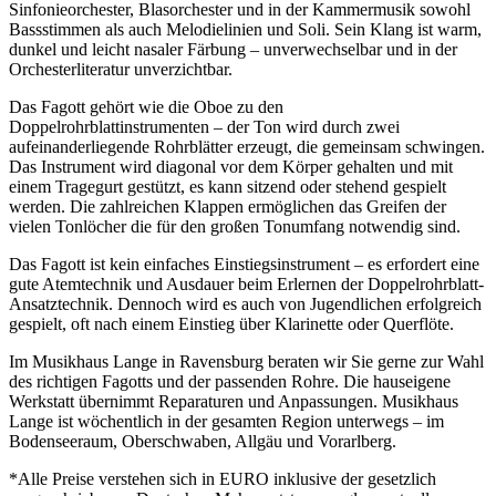
Sinfonieorchester, Blasorchester und in der Kammermusik sowohl
Bassstimmen als auch Melodielinien und Soli. Sein Klang ist warm,
dunkel und leicht nasaler Färbung – unverwechselbar und in der
Orchesterliteratur unverzichtbar.
Das Fagott gehört wie die Oboe zu den
Doppelrohrblattinstrumenten – der Ton wird durch zwei
aufeinanderliegende Rohrblätter erzeugt, die gemeinsam schwingen.
Das Instrument wird diagonal vor dem Körper gehalten und mit
einem Tragegurt gestützt, es kann sitzend oder stehend gespielt
werden. Die zahlreichen Klappen ermöglichen das Greifen der
vielen Tonlöcher die für den großen Tonumfang notwendig sind.
Das Fagott ist kein einfaches Einstiegsinstrument – es erfordert eine
gute Atemtechnik und Ausdauer beim Erlernen der Doppelrohrblatt-
Ansatztechnik. Dennoch wird es auch von Jugendlichen erfolgreich
gespielt, oft nach einem Einstieg über Klarinette oder Querflöte.
Im Musikhaus Lange in Ravensburg beraten wir Sie gerne zur Wahl
des richtigen Fagotts und der passenden Rohre. Die hauseigene
Werkstatt übernimmt Reparaturen und Anpassungen. Musikhaus
Lange ist wöchentlich in der gesamten Region unterwegs – im
Bodenseeraum, Oberschwaben, Allgäu und Vorarlberg.
*Alle Preise verstehen sich in EURO inklusive der gesetzlich