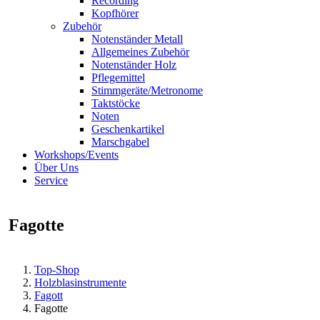
Recording
Kopfhörer
Zubehör
Notenständer Metall
Allgemeines Zubehör
Notenständer Holz
Pflegemittel
Stimmgeräte/Metronome
Taktstöcke
Noten
Geschenkartikel
Marschgabel
Workshops/Events
Über Uns
Service
Fagotte
Top-Shop
Holzblasinstrumente
Fagott
Fagotte