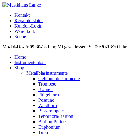
Kontakt
Reparaturstatus
Kunden-Login
Warenkorb
Suche
Mo-Di-Do-Fr 09:30-18 Uhr, Mi geschlossen, Sa 09:30-13:30 Uhr
Home
Instrumentenbau
Shop
Metallblasinstrumente
Gebrauchtinstrumente
Trompete
Kornett
Flügelhorn
Posaune
Waldhorn
Basstrompete
Tenorhorn/Bariton
Bariton Perinet
Euphonium
Tuba