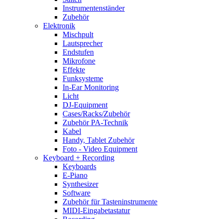
Instrumentenständer
Zubehör
Elektronik
Mischpult
Lautsprecher
Endstufen
Mikrofone
Effekte
Funksysteme
In-Ear Monitoring
Licht
DJ-Equipment
Cases/Racks/Zubehör
Zubehör PA-Technik
Kabel
Handy, Tablet Zubehör
Foto - Video Equipment
Keyboard + Recording
Keyboards
E-Piano
Synthesizer
Software
Zubehör für Tasteninstrumente
MIDI-Eingabetastatur