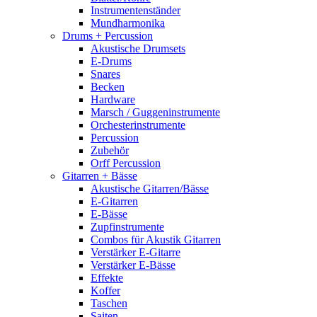
Instrumentenständer
Mundharmonika
Drums + Percussion
Akustische Drumsets
E-Drums
Snares
Becken
Hardware
Marsch / Guggeninstrumente
Orchesterinstrumente
Percussion
Zubehör
Orff Percussion
Gitarren + Bässe
Akustische Gitarren/Bässe
E-Gitarren
E-Bässe
Zupfinstrumente
Combos für Akustik Gitarren
Verstärker E-Gitarre
Verstärker E-Bässe
Effekte
Koffer
Taschen
Saiten