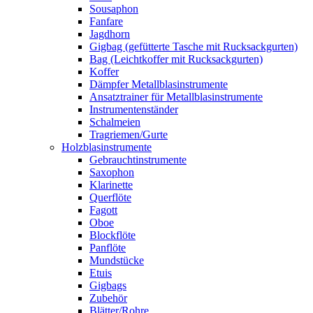
Sousaphon
Fanfare
Jagdhorn
Gigbag (gefütterte Tasche mit Rucksackgurten)
Bag (Leichtkoffer mit Rucksackgurten)
Koffer
Dämpfer Metallblasinstrumente
Ansatztrainer für Metallblasinstrumente
Instrumentenständer
Schalmeien
Tragriemen/Gurte
Holzblasinstrumente
Gebrauchtinstrumente
Saxophon
Klarinette
Querflöte
Fagott
Oboe
Blockflöte
Panflöte
Mundstücke
Etuis
Gigbags
Zubehör
Blätter/Rohre