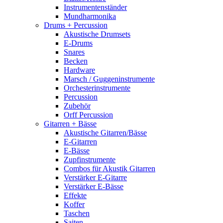
Instrumentenständer
Mundharmonika
Drums + Percussion
Akustische Drumsets
E-Drums
Snares
Becken
Hardware
Marsch / Guggeninstrumente
Orchesterinstrumente
Percussion
Zubehör
Orff Percussion
Gitarren + Bässe
Akustische Gitarren/Bässe
E-Gitarren
E-Bässe
Zupfinstrumente
Combos für Akustik Gitarren
Verstärker E-Gitarre
Verstärker E-Bässe
Effekte
Koffer
Taschen
Saiten