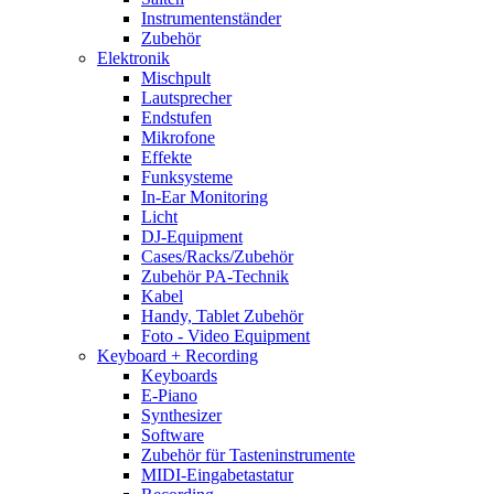
Instrumentenständer
Zubehör
Elektronik
Mischpult
Lautsprecher
Endstufen
Mikrofone
Effekte
Funksysteme
In-Ear Monitoring
Licht
DJ-Equipment
Cases/Racks/Zubehör
Zubehör PA-Technik
Kabel
Handy, Tablet Zubehör
Foto - Video Equipment
Keyboard + Recording
Keyboards
E-Piano
Synthesizer
Software
Zubehör für Tasteninstrumente
MIDI-Eingabetastatur