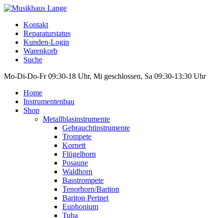
Kontakt
Reparaturstatus
Kunden-Login
Warenkorb
Suche
Mo-Di-Do-Fr 09:30-18 Uhr, Mi geschlossen, Sa 09:30-13:30 Uhr
Home
Instrumentenbau
Shop
Metallblasinstrumente
Gebrauchtinstrumente
Trompete
Kornett
Flügelhorn
Posaune
Waldhorn
Basstrompete
Tenorhorn/Bariton
Bariton Perinet
Euphonium
Tuba