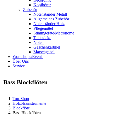
Recording
Kopfhörer
Zubehör
Notenständer Metall
Allgemeines Zubehör
Notenständer Holz
Pflegemittel
Stimmgeräte/Metronome
Taktstöcke
Noten
Geschenkartikel
Marschgabel
Workshops/Events
Über Uns
Service
Bass Blockflöten
Top-Shop
Holzblasinstrumente
Blockflöte
Bass Blockflöten