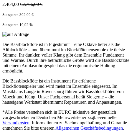
2.464,00 €
2.766,00 €
Sie sparen 302,00 €
Sie sparen 10,92
%
Die Bassblockflöte ist in F gestimmt – eine Oktave tiefer als die
Altblockflöte – und übernimmt im Blockflötenensemble die tiefste
Stimme. Ihr dunkler, voller Klang gibt dem Ensemble Fundament
und Wärme. Durch ihre beträchtliche Größe wird die Bassblockflöte
mit einem Anblasrohr gespielt das die ergonomische Haltung
ermöglicht.
Die Bassblockflöte ist ein Instrument für erfahrene
Blockflötenspieler und wird meist im Ensemble eingesetzt. Im
Musikhaus Lange in Ravensburg führen wir Bassblockflöten von
Moeck und Küng. Unser Fachpersonal berät Sie gerne – die
hauseigene Werkstatt übernimmt Reparaturen und Anpassungen.
*Alle Preise verstehen sich in EURO inklusive der gesetzlich
vorgeschriebenen Deutschen Mehrwertsteuer zzgl. eventuelle
Versandkosten
. Informationen zu Sachmangelhaftung und Garantie
entnehmen Sie bitte unseren
Allgemeinen Geschäftsbedingungen
.