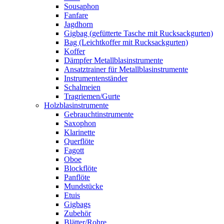
Sousaphon
Fanfare
Jagdhorn
Gigbag (gefütterte Tasche mit Rucksackgurten)
Bag (Leichtkoffer mit Rucksackgurten)
Koffer
Dämpfer Metallblasinstrumente
Ansatztrainer für Metallblasinstrumente
Instrumentenständer
Schalmeien
Tragriemen/Gurte
Holzblasinstrumente
Gebrauchtinstrumente
Saxophon
Klarinette
Querflöte
Fagott
Oboe
Blockflöte
Panflöte
Mundstücke
Etuis
Gigbags
Zubehör
Blätter/Rohre