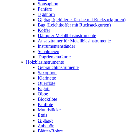
Sousaphon
Fanfare
Jagdhorn
Gigbag (gefütterte Tasche mit Rucksackgurten)
Bag (Leichtkoffer mit Rucksackgurten)
Koffer
Dämpfer Metallblasinstrumente
Ansatztrainer für Metallblasinstrumente
Instrumentenständer
Schalmeien
Tragriemen/Gurte
Holzblasinstrumente
Gebrauchtinstrumente
Saxophon
Klarinette
Querflöte
Fagott
Oboe
Blockflöte
Panflöte
Mundstücke
Etuis
Gigbags
Zubehör
Blätter/Rohre