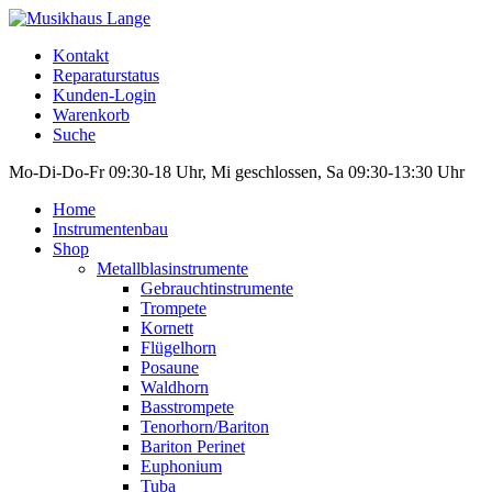
Kontakt
Reparaturstatus
Kunden-Login
Warenkorb
Suche
Mo-Di-Do-Fr 09:30-18 Uhr, Mi geschlossen, Sa 09:30-13:30 Uhr
Home
Instrumentenbau
Shop
Metallblasinstrumente
Gebrauchtinstrumente
Trompete
Kornett
Flügelhorn
Posaune
Waldhorn
Basstrompete
Tenorhorn/Bariton
Bariton Perinet
Euphonium
Tuba