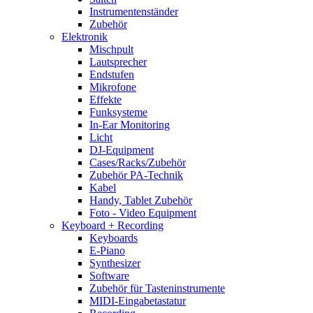
Instrumentenständer
Zubehör
Elektronik
Mischpult
Lautsprecher
Endstufen
Mikrofone
Effekte
Funksysteme
In-Ear Monitoring
Licht
DJ-Equipment
Cases/Racks/Zubehör
Zubehör PA-Technik
Kabel
Handy, Tablet Zubehör
Foto - Video Equipment
Keyboard + Recording
Keyboards
E-Piano
Synthesizer
Software
Zubehör für Tasteninstrumente
MIDI-Eingabetastatur