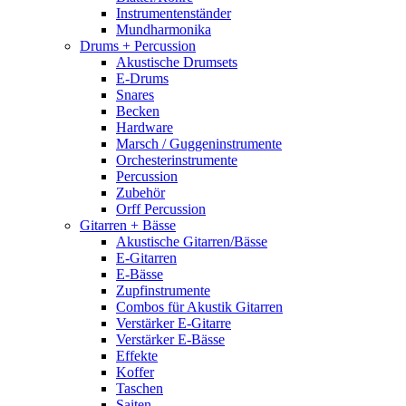
Instrumentenständer
Mundharmonika
Drums + Percussion
Akustische Drumsets
E-Drums
Snares
Becken
Hardware
Marsch / Guggeninstrumente
Orchesterinstrumente
Percussion
Zubehör
Orff Percussion
Gitarren + Bässe
Akustische Gitarren/Bässe
E-Gitarren
E-Bässe
Zupfinstrumente
Combos für Akustik Gitarren
Verstärker E-Gitarre
Verstärker E-Bässe
Effekte
Koffer
Taschen
Saiten