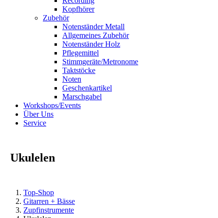
Recording
Kopfhörer
Zubehör
Notenständer Metall
Allgemeines Zubehör
Notenständer Holz
Pflegemittel
Stimmgeräte/Metronome
Taktstöcke
Noten
Geschenkartikel
Marschgabel
Workshops/Events
Über Uns
Service
Ukulelen
Top-Shop
Gitarren + Bässe
Zupfinstrumente