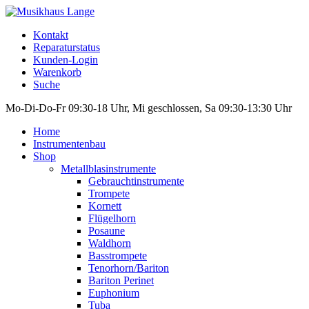
Kontakt
Reparaturstatus
Kunden-Login
Warenkorb
Suche
Mo-Di-Do-Fr 09:30-18 Uhr, Mi geschlossen, Sa 09:30-13:30 Uhr
Home
Instrumentenbau
Shop
Metallblasinstrumente
Gebrauchtinstrumente
Trompete
Kornett
Flügelhorn
Posaune
Waldhorn
Basstrompete
Tenorhorn/Bariton
Bariton Perinet
Euphonium
Tuba