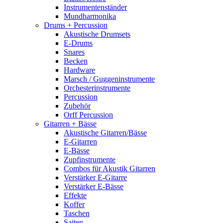
Instrumentenständer
Mundharmonika
Drums + Percussion
Akustische Drumsets
E-Drums
Snares
Becken
Hardware
Marsch / Guggeninstrumente
Orchesterinstrumente
Percussion
Zubehör
Orff Percussion
Gitarren + Bässe
Akustische Gitarren/Bässe
E-Gitarren
E-Bässe
Zupfinstrumente
Combos für Akustik Gitarren
Verstärker E-Gitarre
Verstärker E-Bässe
Effekte
Koffer
Taschen
Saiten