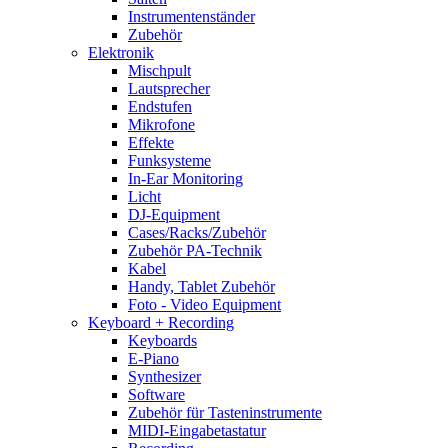
Instrumentenständer
Zubehör
Elektronik
Mischpult
Lautsprecher
Endstufen
Mikrofone
Effekte
Funksysteme
In-Ear Monitoring
Licht
DJ-Equipment
Cases/Racks/Zubehör
Zubehör PA-Technik
Kabel
Handy, Tablet Zubehör
Foto - Video Equipment
Keyboard + Recording
Keyboards
E-Piano
Synthesizer
Software
Zubehör für Tasteninstrumente
MIDI-Eingabetastatur