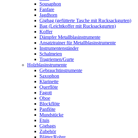
Sousaphon
Fanfare
Jagdhorn
Gigbag (gefütterte Tasche mit Rucksackgurten)
Bag (Leichtkoffer mit Rucksackgurten)
Koffer
Dämpfer Metallblasinstrumente
Ansatztrainer für Metallblasinstrumente
Instrumentenständer
Schalmeien
Tragriemen/Gurte
Holzblasinstrumente
Gebrauchtinstrumente
Saxophon
Klarinette
Querflöte
Fagott
Oboe
Blockflöte
Panflöte
Mundstücke
Etuis
Gigbags
Zubehör
Blätter/Rohre