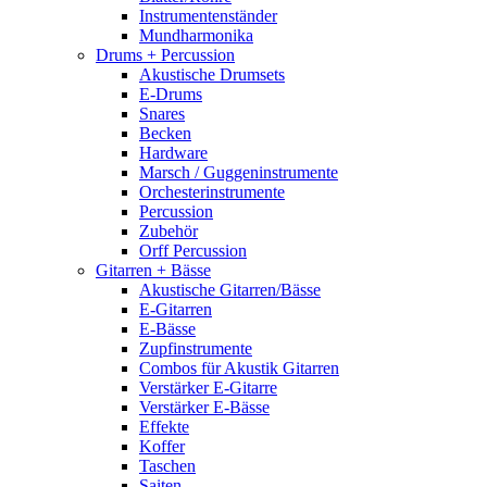
Instrumentenständer
Mundharmonika
Drums + Percussion
Akustische Drumsets
E-Drums
Snares
Becken
Hardware
Marsch / Guggeninstrumente
Orchesterinstrumente
Percussion
Zubehör
Orff Percussion
Gitarren + Bässe
Akustische Gitarren/Bässe
E-Gitarren
E-Bässe
Zupfinstrumente
Combos für Akustik Gitarren
Verstärker E-Gitarre
Verstärker E-Bässe
Effekte
Koffer
Taschen
Saiten