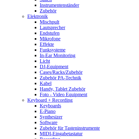
Instrumentenständer
Zubehör
Elektronik
Mischpult
Lautsprecher
Endstufen
Mikrofone
Effekte
Funksysteme
In-Ear Monitoring
Licht
DJ-Equipment
Cases/Racks/Zubehör
Zubehör PA-Technik
Kabel
Handy, Tablet Zubehör
Foto - Video Equipment
Keyboard + Recording
Keyboards
E-Piano
Synthesizer
Software
Zubehör für Tasteninstrumente
MIDI-Eingabetastatur