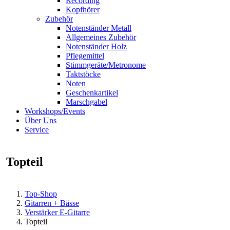
Recording
Kopfhörer
Zubehör
Notenständer Metall
Allgemeines Zubehör
Notenständer Holz
Pflegemittel
Stimmgeräte/Metronome
Taktstöcke
Noten
Geschenkartikel
Marschgabel
Workshops/Events
Über Uns
Service
Topteil
Top-Shop
Gitarren + Bässe
Verstärker E-Gitarre
Topteil