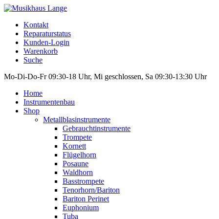
Kontakt
Reparaturstatus
Kunden-Login
Warenkorb
Suche
Mo-Di-Do-Fr 09:30-18 Uhr, Mi geschlossen, Sa 09:30-13:30 Uhr
Home
Instrumentenbau
Shop
Metallblasinstrumente
Gebrauchtinstrumente
Trompete
Kornett
Flügelhorn
Posaune
Waldhorn
Basstrompete
Tenorhorn/Bariton
Bariton Perinet
Euphonium
Tuba