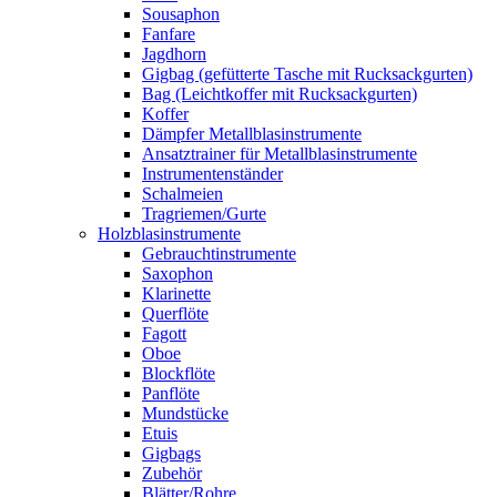
Sousaphon
Fanfare
Jagdhorn
Gigbag (gefütterte Tasche mit Rucksackgurten)
Bag (Leichtkoffer mit Rucksackgurten)
Koffer
Dämpfer Metallblasinstrumente
Ansatztrainer für Metallblasinstrumente
Instrumentenständer
Schalmeien
Tragriemen/Gurte
Holzblasinstrumente
Gebrauchtinstrumente
Saxophon
Klarinette
Querflöte
Fagott
Oboe
Blockflöte
Panflöte
Mundstücke
Etuis
Gigbags
Zubehör
Blätter/Rohre