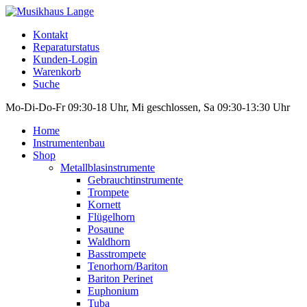
Kontakt
Reparaturstatus
Kunden-Login
Warenkorb
Suche
Mo-Di-Do-Fr 09:30-18 Uhr, Mi geschlossen, Sa 09:30-13:30 Uhr
Home
Instrumentenbau
Shop
Metallblasinstrumente
Gebrauchtinstrumente
Trompete
Kornett
Flügelhorn
Posaune
Waldhorn
Basstrompete
Tenorhorn/Bariton
Bariton Perinet
Euphonium
Tuba