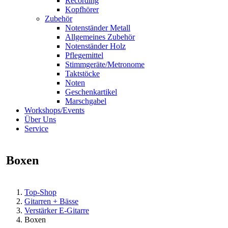
Recording
Kopfhörer
Zubehör
Notenständer Metall
Allgemeines Zubehör
Notenständer Holz
Pflegemittel
Stimmgeräte/Metronome
Taktstöcke
Noten
Geschenkartikel
Marschgabel
Workshops/Events
Über Uns
Service
Boxen
Top-Shop
Gitarren + Bässe
Verstärker E-Gitarre
Boxen