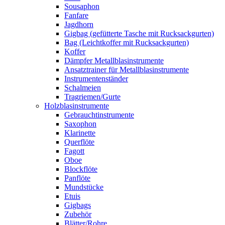
Sousaphon
Fanfare
Jagdhorn
Gigbag (gefütterte Tasche mit Rucksackgurten)
Bag (Leichtkoffer mit Rucksackgurten)
Koffer
Dämpfer Metallblasinstrumente
Ansatztrainer für Metallblasinstrumente
Instrumentenständer
Schalmeien
Tragriemen/Gurte
Holzblasinstrumente
Gebrauchtinstrumente
Saxophon
Klarinette
Querflöte
Fagott
Oboe
Blockflöte
Panflöte
Mundstücke
Etuis
Gigbags
Zubehör
Blätter/Rohre