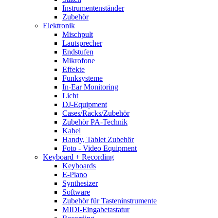
Instrumentenständer
Zubehör
Elektronik
Mischpult
Lautsprecher
Endstufen
Mikrofone
Effekte
Funksysteme
In-Ear Monitoring
Licht
DJ-Equipment
Cases/Racks/Zubehör
Zubehör PA-Technik
Kabel
Handy, Tablet Zubehör
Foto - Video Equipment
Keyboard + Recording
Keyboards
E-Piano
Synthesizer
Software
Zubehör für Tasteninstrumente
MIDI-Eingabetastatur