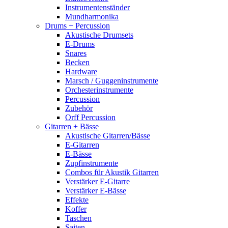
Instrumentenständer
Mundharmonika
Drums + Percussion
Akustische Drumsets
E-Drums
Snares
Becken
Hardware
Marsch / Guggeninstrumente
Orchesterinstrumente
Percussion
Zubehör
Orff Percussion
Gitarren + Bässe
Akustische Gitarren/Bässe
E-Gitarren
E-Bässe
Zupfinstrumente
Combos für Akustik Gitarren
Verstärker E-Gitarre
Verstärker E-Bässe
Effekte
Koffer
Taschen
Saiten