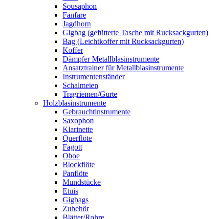
Sousaphon
Fanfare
Jagdhorn
Gigbag (gefütterte Tasche mit Rucksackgurten)
Bag (Leichtkoffer mit Rucksackgurten)
Koffer
Dämpfer Metallblasinstrumente
Ansatztrainer für Metallblasinstrumente
Instrumentenständer
Schalmeien
Tragriemen/Gurte
Holzblasinstrumente
Gebrauchtinstrumente
Saxophon
Klarinette
Querflöte
Fagott
Oboe
Blockflöte
Panflöte
Mundstücke
Etuis
Gigbags
Zubehör
Blätter/Rohre