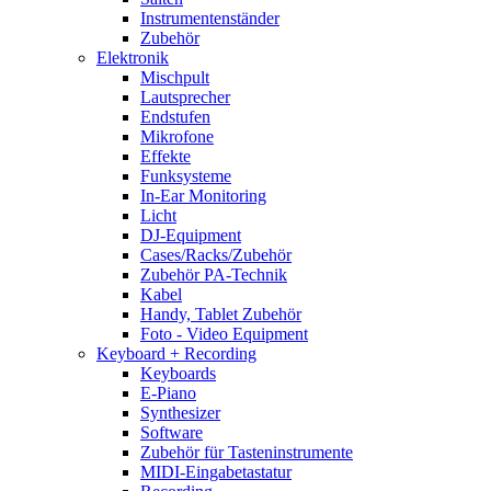
Instrumentenständer
Zubehör
Elektronik
Mischpult
Lautsprecher
Endstufen
Mikrofone
Effekte
Funksysteme
In-Ear Monitoring
Licht
DJ-Equipment
Cases/Racks/Zubehör
Zubehör PA-Technik
Kabel
Handy, Tablet Zubehör
Foto - Video Equipment
Keyboard + Recording
Keyboards
E-Piano
Synthesizer
Software
Zubehör für Tasteninstrumente
MIDI-Eingabetastatur