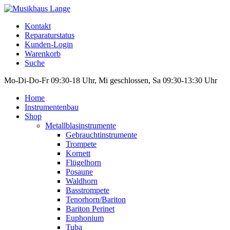
Kontakt
Reparaturstatus
Kunden-Login
Warenkorb
Suche
Mo-Di-Do-Fr 09:30-18 Uhr, Mi geschlossen, Sa 09:30-13:30 Uhr
Home
Instrumentenbau
Shop
Metallblasinstrumente
Gebrauchtinstrumente
Trompete
Kornett
Flügelhorn
Posaune
Waldhorn
Basstrompete
Tenorhorn/Bariton
Bariton Perinet
Euphonium
Tuba