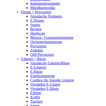
Instrumentenständer
Mundharmonika
Drums + Percussion
Akustische Drumsets
E-Drums
Snares
Becken
Hardware
Marsch / Guggeninstrumente
Orchesterinstrumente
Percussion
Zubehör
Orff Percussion
Gitarren + Bässe
Akustische Gitarren/Bässe
E-Gitarren
E-Bässe
Zupfinstrumente
Combos für Akustik Gitarren
Verstärker E-Gitarre
Verstärker E-Bässe
Effekte
Koffer
Taschen
Saiten