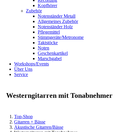
Recording
Kopfhörer
Zubehör
Notenständer Metall
Allgemeines Zubehör
Notenständer Holz
Pflegemittel
Stimmgeräte/Metronome
Taktstöcke
Noten
Geschenkartikel
Marschgabel
Workshops/Events
Über Uns
Service
Westerngitarren mit Tonabnehmer
Top-Shop
Gitarren + Bässe
Akustische Gitarren/Bässe