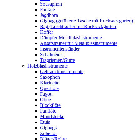
Sousaphon
Fanfare
Jagdhorn
Gigbag (gefütterte Tasche mit Rucksackgurten)
Bag (Leichtkoffer mit Rucksackgurten)
Koffer
Dämpfer Metallblasinstrumente
Ansatztrainer für Metallblasinstrumente
Instrumentenständer
Schalmeien
Tragriemen/Gurte
Holzblasinstrumente
Gebrauchtinstrumente
Saxophon
Klarinette
Querflöte
Fagott
Oboe
Blockflöte
Panflöte
Mundstücke
Etuis
Gigbags
Zubehör
Blätter/Rohre