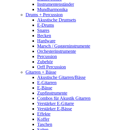
Instrumentenständer
Mundharmonika
Drums + Percussion
Akustische Drumsets
E-Drums
Snares
Becken
Hardware
Marsch / Guggeninstrumente
Orchesterinstrumente
Percussion
Zubehör
Orff Percussion
Gitarren + Bässe
Akustische Gitarren/Bässe
E-Gitarren
E-Bässe
Zupfinstrumente
Combos für Akustik Gitarren
Verstärker E-Gitarre
Verstärker E-Bässe
Effekte
Koffer
Taschen
Saiten