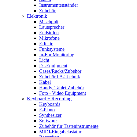
Instrumentenständer
Zubehör
Elektronik
Mischpult
Lautsprecher
Endstufen
Mikrofone
Effekte
Funksysteme
In-Ear Monitoring
Licht
DJ-Equipment
Cases/Racks/Zubehör
Zubehör PA-Technik
Kabel
Handy, Tablet Zubehör
Foto - Video Equipment
Keyboard + Recording
Keyboards
E-Piano
Synthesizer
Software
Zubehör für Tasteninstrumente
MIDI-Eingabetastatur