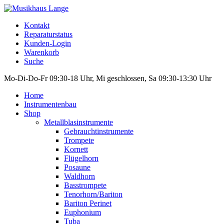
Kontakt
Reparaturstatus
Kunden-Login
Warenkorb
Suche
Mo-Di-Do-Fr 09:30-18 Uhr, Mi geschlossen, Sa 09:30-13:30 Uhr
Home
Instrumentenbau
Shop
Metallblasinstrumente
Gebrauchtinstrumente
Trompete
Kornett
Flügelhorn
Posaune
Waldhorn
Basstrompete
Tenorhorn/Bariton
Bariton Perinet
Euphonium
Tuba