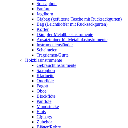
Sousaphon
Fanfare
Jagdhorn
Gigbag (gefütterte Tasche mit Rucksackgurten)
Bag (Leichtkoffer mit Rucksackgurten)
Koffer
Dämpfer Metallblasinstrumente
Ansatztrainer für Metallblasinstrumente
Instrumentenständer
Schalmeien
Tragriemen/Gurte
Holzblasinstrumente
Gebrauchtinstrumente
Saxophon
Klarinette
Querflöte
Fagott
Oboe
Blockflöte
Panflöte
Mundstücke
Etuis
Gigbags
Zubehör
Blätter/Rohre