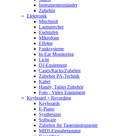
Instrumentenständer
Zubehör
Elektronik
Mischpult
Lautsprecher
Endstufen
Mikrofone
Effekte
Funksysteme
In-Ear Monitoring
Licht
DJ-Equipment
Cases/Racks/Zubehör
Zubehör PA-Technik
Kabel
Handy, Tablet Zubehör
Foto - Video Equipment
Keyboard + Recording
Keyboards
E-Piano
Synthesizer
Software
Zubehör für Tasteninstrumente
MIDI-Eingabetastatur