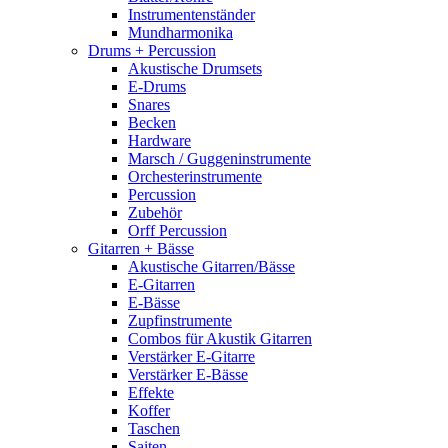
Instrumentenständer
Mundharmonika
Drums + Percussion
Akustische Drumsets
E-Drums
Snares
Becken
Hardware
Marsch / Guggeninstrumente
Orchesterinstrumente
Percussion
Zubehör
Orff Percussion
Gitarren + Bässe
Akustische Gitarren/Bässe
E-Gitarren
E-Bässe
Zupfinstrumente
Combos für Akustik Gitarren
Verstärker E-Gitarre
Verstärker E-Bässe
Effekte
Koffer
Taschen
Saiten