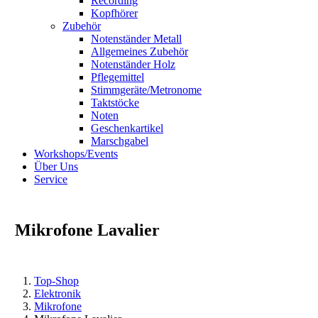
Recording
Kopfhörer
Zubehör
Notenständer Metall
Allgemeines Zubehör
Notenständer Holz
Pflegemittel
Stimmgeräte/Metronome
Taktstöcke
Noten
Geschenkartikel
Marschgabel
Workshops/Events
Über Uns
Service
Mikrofone Lavalier
Top-Shop
Elektronik
Mikrofone