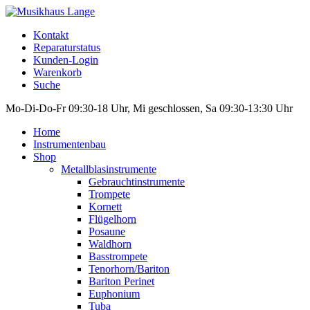
Kontakt
Reparaturstatus
Kunden-Login
Warenkorb
Suche
Mo-Di-Do-Fr 09:30-18 Uhr, Mi geschlossen, Sa 09:30-13:30 Uhr
Home
Instrumentenbau
Shop
Metallblasinstrumente
Gebrauchtinstrumente
Trompete
Kornett
Flügelhorn
Posaune
Waldhorn
Basstrompete
Tenorhorn/Bariton
Bariton Perinet
Euphonium
Tuba