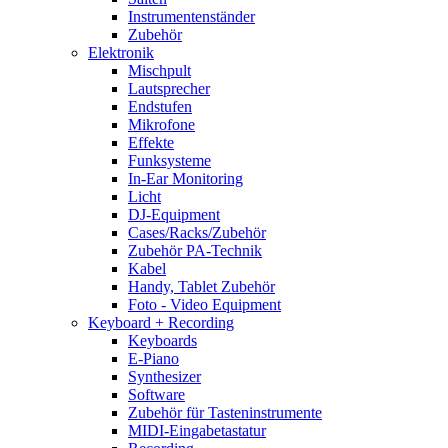
Instrumentenständer
Zubehör
Elektronik
Mischpult
Lautsprecher
Endstufen
Mikrofone
Effekte
Funksysteme
In-Ear Monitoring
Licht
DJ-Equipment
Cases/Racks/Zubehör
Zubehör PA-Technik
Kabel
Handy, Tablet Zubehör
Foto - Video Equipment
Keyboard + Recording
Keyboards
E-Piano
Synthesizer
Software
Zubehör für Tasteninstrumente
MIDI-Eingabetastatur