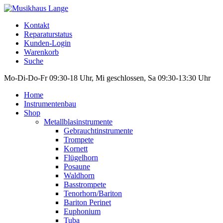
Kontakt
Reparaturstatus
Kunden-Login
Warenkorb
Suche
Mo-Di-Do-Fr 09:30-18 Uhr, Mi geschlossen, Sa 09:30-13:30 Uhr
Home
Instrumentenbau
Shop
Metallblasinstrumente
Gebrauchtinstrumente
Trompete
Kornett
Flügelhorn
Posaune
Waldhorn
Basstrompete
Tenorhorn/Bariton
Bariton Perinet
Euphonium
Tuba