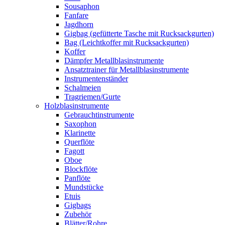
Sousaphon
Fanfare
Jagdhorn
Gigbag (gefütterte Tasche mit Rucksackgurten)
Bag (Leichtkoffer mit Rucksackgurten)
Koffer
Dämpfer Metallblasinstrumente
Ansatztrainer für Metallblasinstrumente
Instrumentenständer
Schalmeien
Tragriemen/Gurte
Holzblasinstrumente
Gebrauchtinstrumente
Saxophon
Klarinette
Querflöte
Fagott
Oboe
Blockflöte
Panflöte
Mundstücke
Etuis
Gigbags
Zubehör
Blätter/Rohre