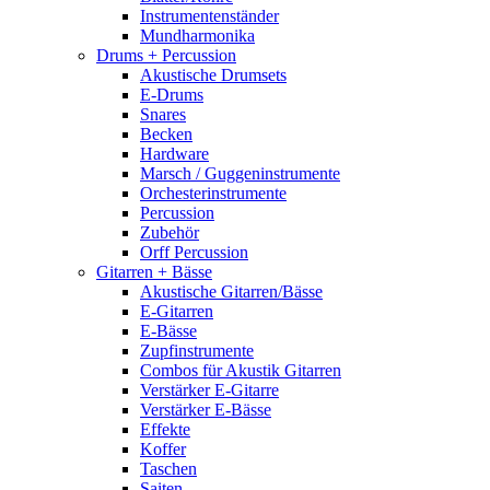
Instrumentenständer
Mundharmonika
Drums + Percussion
Akustische Drumsets
E-Drums
Snares
Becken
Hardware
Marsch / Guggeninstrumente
Orchesterinstrumente
Percussion
Zubehör
Orff Percussion
Gitarren + Bässe
Akustische Gitarren/Bässe
E-Gitarren
E-Bässe
Zupfinstrumente
Combos für Akustik Gitarren
Verstärker E-Gitarre
Verstärker E-Bässe
Effekte
Koffer
Taschen
Saiten