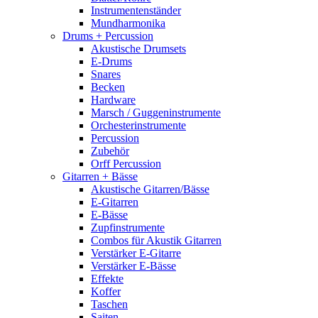
Instrumentenständer
Mundharmonika
Drums + Percussion
Akustische Drumsets
E-Drums
Snares
Becken
Hardware
Marsch / Guggeninstrumente
Orchesterinstrumente
Percussion
Zubehör
Orff Percussion
Gitarren + Bässe
Akustische Gitarren/Bässe
E-Gitarren
E-Bässe
Zupfinstrumente
Combos für Akustik Gitarren
Verstärker E-Gitarre
Verstärker E-Bässe
Effekte
Koffer
Taschen
Saiten