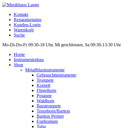
Kontakt
Reparaturstatus
Kunden-Login
Warenkorb
Suche
Mo-Di-Do-Fr 09:30-18 Uhr, Mi geschlossen, Sa 09:30-13:30 Uhr
Home
Instrumentenbau
Shop
Metallblasinstrumente
Gebrauchtinstrumente
Trompete
Kornett
Flügelhorn
Posaune
Waldhorn
Basstrompete
Tenorhorn/Bariton
Bariton Perinet
Euphonium
Tuba