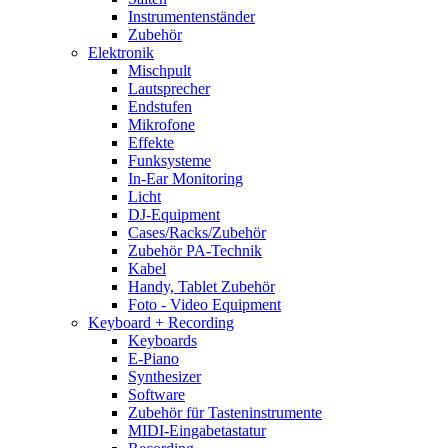
Instrumentenständer
Zubehör
Elektronik
Mischpult
Lautsprecher
Endstufen
Mikrofone
Effekte
Funksysteme
In-Ear Monitoring
Licht
DJ-Equipment
Cases/Racks/Zubehör
Zubehör PA-Technik
Kabel
Handy, Tablet Zubehör
Foto - Video Equipment
Keyboard + Recording
Keyboards
E-Piano
Synthesizer
Software
Zubehör für Tasteninstrumente
MIDI-Eingabetastatur