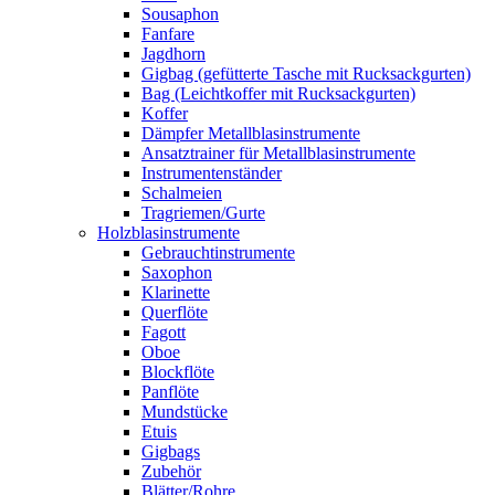
Sousaphon
Fanfare
Jagdhorn
Gigbag (gefütterte Tasche mit Rucksackgurten)
Bag (Leichtkoffer mit Rucksackgurten)
Koffer
Dämpfer Metallblasinstrumente
Ansatztrainer für Metallblasinstrumente
Instrumentenständer
Schalmeien
Tragriemen/Gurte
Holzblasinstrumente
Gebrauchtinstrumente
Saxophon
Klarinette
Querflöte
Fagott
Oboe
Blockflöte
Panflöte
Mundstücke
Etuis
Gigbags
Zubehör
Blätter/Rohre