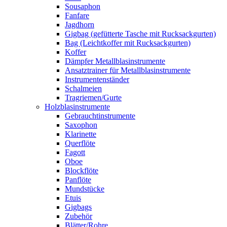
Sousaphon
Fanfare
Jagdhorn
Gigbag (gefütterte Tasche mit Rucksackgurten)
Bag (Leichtkoffer mit Rucksackgurten)
Koffer
Dämpfer Metallblasinstrumente
Ansatztrainer für Metallblasinstrumente
Instrumentenständer
Schalmeien
Tragriemen/Gurte
Holzblasinstrumente
Gebrauchtinstrumente
Saxophon
Klarinette
Querflöte
Fagott
Oboe
Blockflöte
Panflöte
Mundstücke
Etuis
Gigbags
Zubehör
Blätter/Rohre