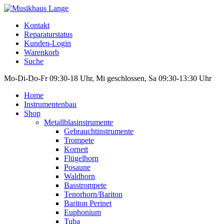
Kontakt
Reparaturstatus
Kunden-Login
Warenkorb
Suche
Mo-Di-Do-Fr 09:30-18 Uhr, Mi geschlossen, Sa 09:30-13:30 Uhr
Home
Instrumentenbau
Shop
Metallblasinstrumente
Gebrauchtinstrumente
Trompete
Kornett
Flügelhorn
Posaune
Waldhorn
Basstrompete
Tenorhorn/Bariton
Bariton Perinet
Euphonium
Tuba