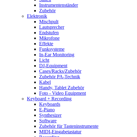
Instrumentenständer
Zubehör
Elektronik
Mischpult
Lautsprecher
Endstufen
Mikrofone
Effekte
Funksysteme
In-Ear Monitoring
Licht
DJ-Equipment
Cases/Racks/Zubehör
Zubehör PA-Technik
Kabel
Handy, Tablet Zubehör
Foto - Video Equipment
Keyboard + Recording
Keyboards
E-Piano
Synthesizer
Software
Zubehör für Tasteninstrumente
MIDI-Eingabetastatur