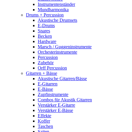
Instrumentenständer
Mundharmonika
Drums + Percussion
Akustische Drumsets
E-Drums
Snares
Becken
Hardware
Marsch / Guggeninstrumente
Orchesterinstrumente
Percussion
Zubehör
Orff Percussion
Gitarren + Bässe
Akustische Gitarren/Bässe
E-Gitarren
E-Bässe
Zupfinstrumente
Combos für Akustik Gitarren
Verstärker E-Gitarre
Verstärker E-Bässe
Effekte
Koffer
Taschen
Saiten