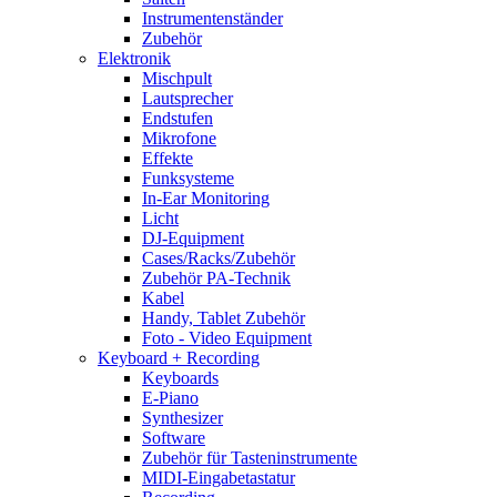
Instrumentenständer
Zubehör
Elektronik
Mischpult
Lautsprecher
Endstufen
Mikrofone
Effekte
Funksysteme
In-Ear Monitoring
Licht
DJ-Equipment
Cases/Racks/Zubehör
Zubehör PA-Technik
Kabel
Handy, Tablet Zubehör
Foto - Video Equipment
Keyboard + Recording
Keyboards
E-Piano
Synthesizer
Software
Zubehör für Tasteninstrumente
MIDI-Eingabetastatur