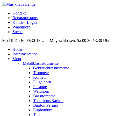
Kontakt
Reparaturstatus
Kunden-Login
Warenkorb
Suche
Mo-Di-Do-Fr 09:30-18 Uhr, Mi geschlossen, Sa 09:30-13:30 Uhr
Home
Instrumentenbau
Shop
Metallblasinstrumente
Gebrauchtinstrumente
Trompete
Kornett
Flügelhorn
Posaune
Waldhorn
Basstrompete
Tenorhorn/Bariton
Bariton Perinet
Euphonium
Tuba