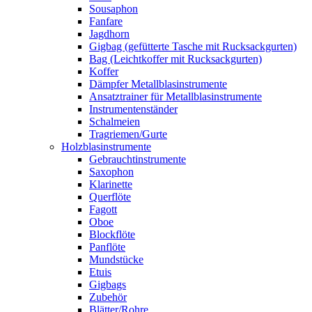
Sousaphon
Fanfare
Jagdhorn
Gigbag (gefütterte Tasche mit Rucksackgurten)
Bag (Leichtkoffer mit Rucksackgurten)
Koffer
Dämpfer Metallblasinstrumente
Ansatztrainer für Metallblasinstrumente
Instrumentenständer
Schalmeien
Tragriemen/Gurte
Holzblasinstrumente
Gebrauchtinstrumente
Saxophon
Klarinette
Querflöte
Fagott
Oboe
Blockflöte
Panflöte
Mundstücke
Etuis
Gigbags
Zubehör
Blätter/Rohre