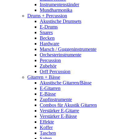
Instrumentenständer
Mundharmonika
Drums + Percussion
Akustische Drumsets
E-Drums
Snares
Becken
Hardware
Marsch / Guggeninstrumente
Orchesterinstrumente
Percussion
Zubehör
Orff Percussion
Gitarren + Bässe
Akustische Gitarren/Bässe
E-Gitarren
E-Bässe
Zupfinstrumente
Combos für Akustik Gitarren
Verstärker E-Gitarre
Verstärker E-Bässe
Effekte
Koffer
Taschen
Saiten