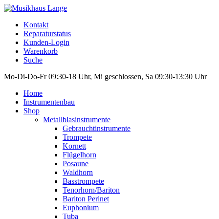
Kontakt
Reparaturstatus
Kunden-Login
Warenkorb
Suche
Mo-Di-Do-Fr 09:30-18 Uhr, Mi geschlossen, Sa 09:30-13:30 Uhr
Home
Instrumentenbau
Shop
Metallblasinstrumente
Gebrauchtinstrumente
Trompete
Kornett
Flügelhorn
Posaune
Waldhorn
Basstrompete
Tenorhorn/Bariton
Bariton Perinet
Euphonium
Tuba