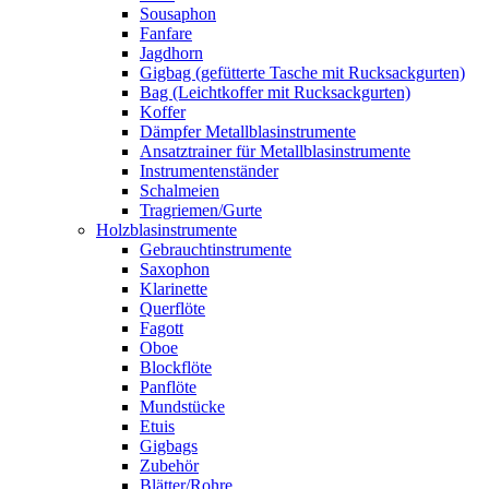
Sousaphon
Fanfare
Jagdhorn
Gigbag (gefütterte Tasche mit Rucksackgurten)
Bag (Leichtkoffer mit Rucksackgurten)
Koffer
Dämpfer Metallblasinstrumente
Ansatztrainer für Metallblasinstrumente
Instrumentenständer
Schalmeien
Tragriemen/Gurte
Holzblasinstrumente
Gebrauchtinstrumente
Saxophon
Klarinette
Querflöte
Fagott
Oboe
Blockflöte
Panflöte
Mundstücke
Etuis
Gigbags
Zubehör
Blätter/Rohre