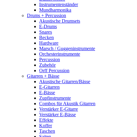
Instrumentenständer
Mundharmonika
Drums + Percussion
Akustische Drumsets
E-Drums
Snares
Becken
Hardware
Marsch / Guggeninstrumente
Orchesterinstrumente
Percussion
Zubehör
Orff Percussion
Gitarren + Bässe
Akustische Gitarren/Bässe
E-Gitarren
E-Bässe
Zupfinstrumente
Combos für Akustik Gitarren
Verstärker E-Gitarre
Verstärker E-Bässe
Effekte
Koffer
Taschen
Saiten