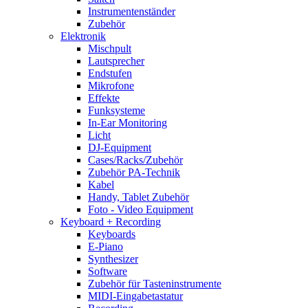
Instrumentenständer
Zubehör
Elektronik
Mischpult
Lautsprecher
Endstufen
Mikrofone
Effekte
Funksysteme
In-Ear Monitoring
Licht
DJ-Equipment
Cases/Racks/Zubehör
Zubehör PA-Technik
Kabel
Handy, Tablet Zubehör
Foto - Video Equipment
Keyboard + Recording
Keyboards
E-Piano
Synthesizer
Software
Zubehör für Tasteninstrumente
MIDI-Eingabetastatur