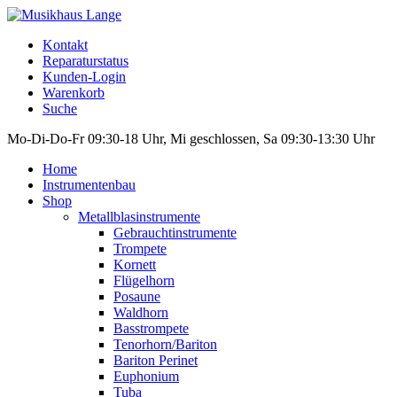
Kontakt
Reparaturstatus
Kunden-Login
Warenkorb
Suche
Mo-Di-Do-Fr 09:30-18 Uhr, Mi geschlossen, Sa 09:30-13:30 Uhr
Home
Instrumentenbau
Shop
Metallblasinstrumente
Gebrauchtinstrumente
Trompete
Kornett
Flügelhorn
Posaune
Waldhorn
Basstrompete
Tenorhorn/Bariton
Bariton Perinet
Euphonium
Tuba