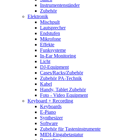
Instrumentenständer
Zubehör
Elektronik
Mischpult
Lautsprecher
Endstufen
Mikrofone
Effekte
Funksysteme
In-Ear Monitoring
Licht
DJ-Equipment
Cases/Racks/Zubehör
Zubehör PA-Technik
Kabel
Handy, Tablet Zubehör
Foto - Video Equipment
Keyboard + Recording
Keyboards
E-Piano
Synthesizer
Software
Zubehör für Tasteninstrumente
MIDI-Eingabetastatur