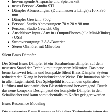
hervorragende Ansprache und Spielbarkeit
neues Personal-Studio STJ
Dämpfer Abmessungen: (Durchmesser x Länge) 210 x 395
mm
Dämpfer Gewicht: 750g
Personal Studio Abmessungen: 70 x 20 x 98 mm
Personal Studio Gewicht: 69g
Anschlüsse: Input / Aux in / Output/Phones (alle Mini-Klinke)
/ USB
Stromversorgung: 2 AA-Batterien
Stereo-Ohrhörer mit Mikrofon
Silent Brass Dämpfer
Der Silent Brass Dämpfer ist ein Tonabnehmerdämpfer auf dem
neuesten Stand der Technik mit integriertem Mikrofon. Das neue
bemerkenswert leichte und kompakte Silent Brass Dämpfer System
reduziert den Klang in beeindruckender Weise. Die Intonation bleibt
in allen Lagen stabil. Das Spielgefühl ist durch den optimalen
Luftfluss und fast natürlichen Blaswiderstand hervorragend. Durch
das neue kompakte Design passt der komplette Dämpfer in den
Schallbecher und kann somit ebenfalls im Koffer gelagert werden.
Brass Resonance Modeling
Die einzigartige Brass Resonance Modeling Technologie bringt das