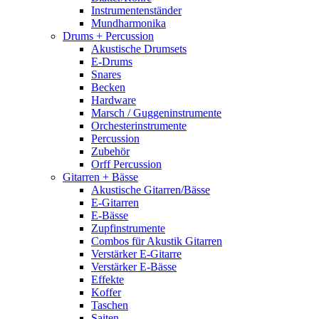
Instrumentenständer
Mundharmonika
Drums + Percussion
Akustische Drumsets
E-Drums
Snares
Becken
Hardware
Marsch / Guggeninstrumente
Orchesterinstrumente
Percussion
Zubehör
Orff Percussion
Gitarren + Bässe
Akustische Gitarren/Bässe
E-Gitarren
E-Bässe
Zupfinstrumente
Combos für Akustik Gitarren
Verstärker E-Gitarre
Verstärker E-Bässe
Effekte
Koffer
Taschen
Saiten