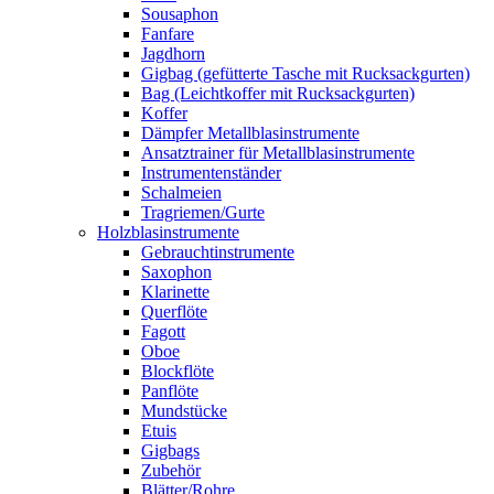
Sousaphon
Fanfare
Jagdhorn
Gigbag (gefütterte Tasche mit Rucksackgurten)
Bag (Leichtkoffer mit Rucksackgurten)
Koffer
Dämpfer Metallblasinstrumente
Ansatztrainer für Metallblasinstrumente
Instrumentenständer
Schalmeien
Tragriemen/Gurte
Holzblasinstrumente
Gebrauchtinstrumente
Saxophon
Klarinette
Querflöte
Fagott
Oboe
Blockflöte
Panflöte
Mundstücke
Etuis
Gigbags
Zubehör
Blätter/Rohre