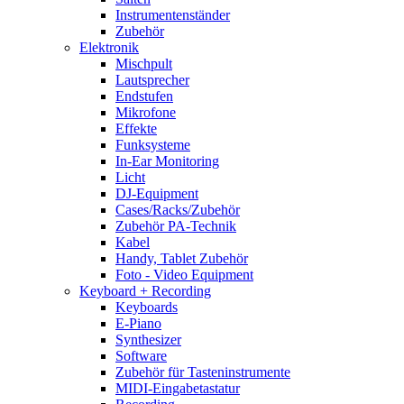
Instrumentenständer
Zubehör
Elektronik
Mischpult
Lautsprecher
Endstufen
Mikrofone
Effekte
Funksysteme
In-Ear Monitoring
Licht
DJ-Equipment
Cases/Racks/Zubehör
Zubehör PA-Technik
Kabel
Handy, Tablet Zubehör
Foto - Video Equipment
Keyboard + Recording
Keyboards
E-Piano
Synthesizer
Software
Zubehör für Tasteninstrumente
MIDI-Eingabetastatur