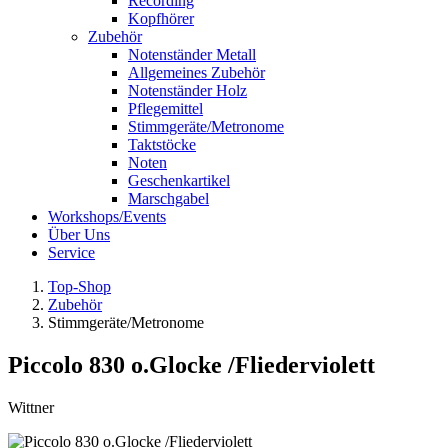
Recording
Kopfhörer
Zubehör
Notenständer Metall
Allgemeines Zubehör
Notenständer Holz
Pflegemittel
Stimmgeräte/Metronome
Taktstöcke
Noten
Geschenkartikel
Marschgabel
Workshops/Events
Über Uns
Service
Top-Shop
Zubehör
Stimmgeräte/Metronome
Piccolo 830 o.Glocke /Fliederviolett
Wittner