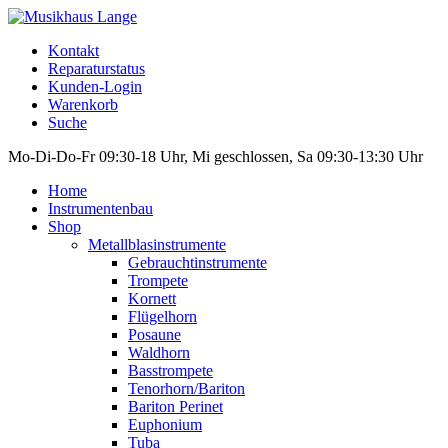
Kontakt
Reparaturstatus
Kunden-Login
Warenkorb
Suche
Mo-Di-Do-Fr 09:30-18 Uhr, Mi geschlossen, Sa 09:30-13:30 Uhr
Home
Instrumentenbau
Shop
Metallblasinstrumente
Gebrauchtinstrumente
Trompete
Kornett
Flügelhorn
Posaune
Waldhorn
Basstrompete
Tenorhorn/Bariton
Bariton Perinet
Euphonium
Tuba