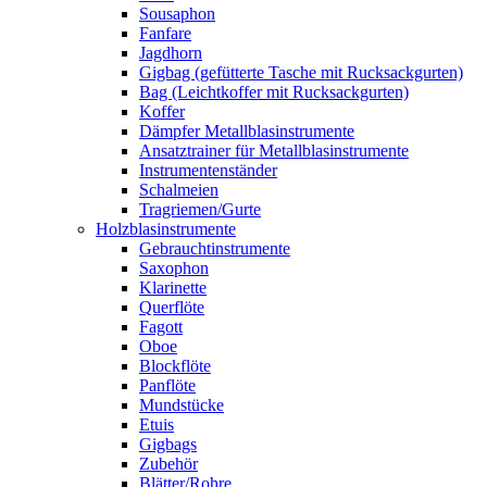
Sousaphon
Fanfare
Jagdhorn
Gigbag (gefütterte Tasche mit Rucksackgurten)
Bag (Leichtkoffer mit Rucksackgurten)
Koffer
Dämpfer Metallblasinstrumente
Ansatztrainer für Metallblasinstrumente
Instrumentenständer
Schalmeien
Tragriemen/Gurte
Holzblasinstrumente
Gebrauchtinstrumente
Saxophon
Klarinette
Querflöte
Fagott
Oboe
Blockflöte
Panflöte
Mundstücke
Etuis
Gigbags
Zubehör
Blätter/Rohre