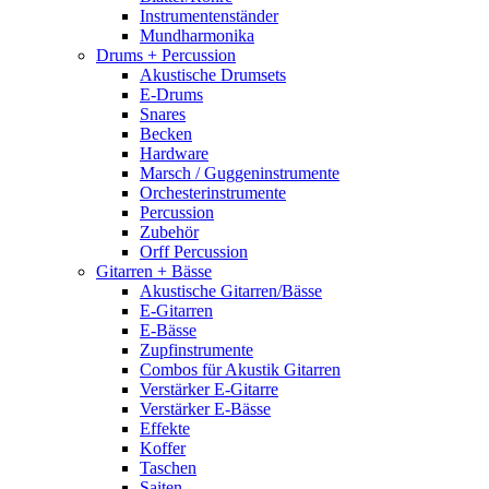
Instrumentenständer
Mundharmonika
Drums + Percussion
Akustische Drumsets
E-Drums
Snares
Becken
Hardware
Marsch / Guggeninstrumente
Orchesterinstrumente
Percussion
Zubehör
Orff Percussion
Gitarren + Bässe
Akustische Gitarren/Bässe
E-Gitarren
E-Bässe
Zupfinstrumente
Combos für Akustik Gitarren
Verstärker E-Gitarre
Verstärker E-Bässe
Effekte
Koffer
Taschen
Saiten