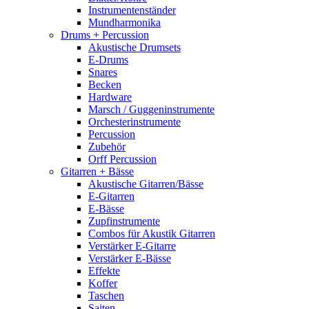
Instrumentenständer
Mundharmonika
Drums + Percussion
Akustische Drumsets
E-Drums
Snares
Becken
Hardware
Marsch / Guggeninstrumente
Orchesterinstrumente
Percussion
Zubehör
Orff Percussion
Gitarren + Bässe
Akustische Gitarren/Bässe
E-Gitarren
E-Bässe
Zupfinstrumente
Combos für Akustik Gitarren
Verstärker E-Gitarre
Verstärker E-Bässe
Effekte
Koffer
Taschen
Saiten