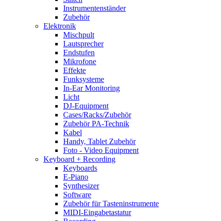
Instrumentenständer
Zubehör
Elektronik
Mischpult
Lautsprecher
Endstufen
Mikrofone
Effekte
Funksysteme
In-Ear Monitoring
Licht
DJ-Equipment
Cases/Racks/Zubehör
Zubehör PA-Technik
Kabel
Handy, Tablet Zubehör
Foto - Video Equipment
Keyboard + Recording
Keyboards
E-Piano
Synthesizer
Software
Zubehör für Tasteninstrumente
MIDI-Eingabetastatur