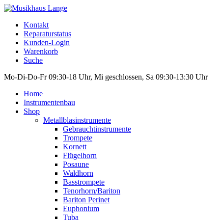
Kontakt
Reparaturstatus
Kunden-Login
Warenkorb
Suche
Mo-Di-Do-Fr 09:30-18 Uhr, Mi geschlossen, Sa 09:30-13:30 Uhr
Home
Instrumentenbau
Shop
Metallblasinstrumente
Gebrauchtinstrumente
Trompete
Kornett
Flügelhorn
Posaune
Waldhorn
Basstrompete
Tenorhorn/Bariton
Bariton Perinet
Euphonium
Tuba