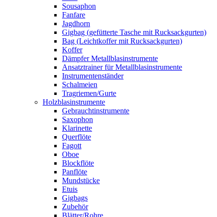
Sousaphon
Fanfare
Jagdhorn
Gigbag (gefütterte Tasche mit Rucksackgurten)
Bag (Leichtkoffer mit Rucksackgurten)
Koffer
Dämpfer Metallblasinstrumente
Ansatztrainer für Metallblasinstrumente
Instrumentenständer
Schalmeien
Tragriemen/Gurte
Holzblasinstrumente
Gebrauchtinstrumente
Saxophon
Klarinette
Querflöte
Fagott
Oboe
Blockflöte
Panflöte
Mundstücke
Etuis
Gigbags
Zubehör
Blätter/Rohre