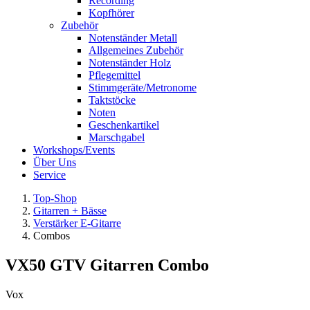
Recording
Kopfhörer
Zubehör
Notenständer Metall
Allgemeines Zubehör
Notenständer Holz
Pflegemittel
Stimmgeräte/Metronome
Taktstöcke
Noten
Geschenkartikel
Marschgabel
Workshops/Events
Über Uns
Service
Top-Shop
Gitarren + Bässe
Verstärker E-Gitarre
Combos
VX50 GTV Gitarren Combo
Vox