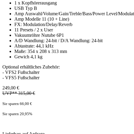
1 x Kopfhörerausgang
USB Typ B
Amp Auswahl/Volume/Gain/Treble/Bass/Power Level/Modula
Amp Modelle 11 (10 + Line)
FX: Modulation/Delay/Reverb
11 Presets / 2 x User
Vakuumröhre Nutube 6P1
A/D Wandlung: 24-bit / D/A Wandlung: 24-bit
Abtastrate: 44,1 kHz
Maße: 354 x 208 x 313 mm
Gewich 4,1 kg
Optional erhältliches Zubehör:
- VFS2 Fußschalter
- VFS5 Fußschalter
249,00 €
UVP** 315,00 €
Sie sparen 66,00 €
Sie sparen 20,95
%
Lieferbar: auf Anfrage