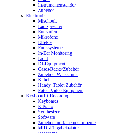
Instrumentenständer
Zubehör
Elektronik
Mischpult
Lautsprecher
Endstufen
Mikrofone
Effekte
Funksysteme
In-Ear Monitoring
Licht
DJ-Equipment
Cases/Racks/Zubehör
Zubehör PA-Technik
Kabel
Handy, Tablet Zubehör
Foto - Video Equipment
Keyboard + Recording
Keyboards
E-Piano
Synthesizer
Software
Zubehör für Tasteninstrumente
MIDI-Eingabetastatur