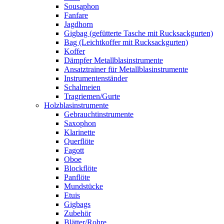
Sousaphon
Fanfare
Jagdhorn
Gigbag (gefütterte Tasche mit Rucksackgurten)
Bag (Leichtkoffer mit Rucksackgurten)
Koffer
Dämpfer Metallblasinstrumente
Ansatztrainer für Metallblasinstrumente
Instrumentenständer
Schalmeien
Tragriemen/Gurte
Holzblasinstrumente
Gebrauchtinstrumente
Saxophon
Klarinette
Querflöte
Fagott
Oboe
Blockflöte
Panflöte
Mundstücke
Etuis
Gigbags
Zubehör
Blätter/Rohre