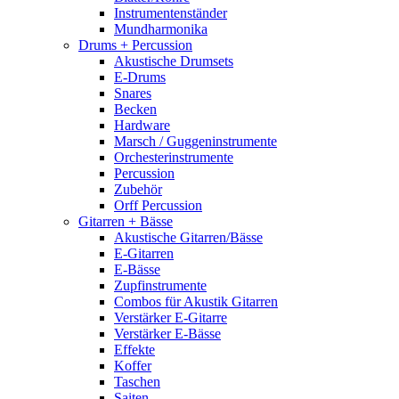
Instrumentenständer
Mundharmonika
Drums + Percussion
Akustische Drumsets
E-Drums
Snares
Becken
Hardware
Marsch / Guggeninstrumente
Orchesterinstrumente
Percussion
Zubehör
Orff Percussion
Gitarren + Bässe
Akustische Gitarren/Bässe
E-Gitarren
E-Bässe
Zupfinstrumente
Combos für Akustik Gitarren
Verstärker E-Gitarre
Verstärker E-Bässe
Effekte
Koffer
Taschen
Saiten