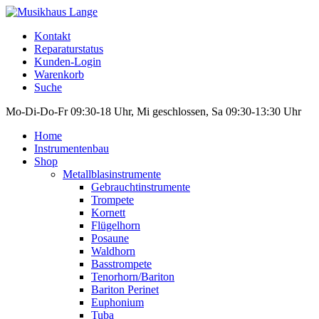
Kontakt
Reparaturstatus
Kunden-Login
Warenkorb
Suche
Mo-Di-Do-Fr 09:30-18 Uhr, Mi geschlossen, Sa 09:30-13:30 Uhr
Home
Instrumentenbau
Shop
Metallblasinstrumente
Gebrauchtinstrumente
Trompete
Kornett
Flügelhorn
Posaune
Waldhorn
Basstrompete
Tenorhorn/Bariton
Bariton Perinet
Euphonium
Tuba