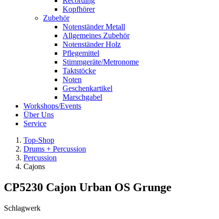
Recording
Kopfhörer
Zubehör
Notenständer Metall
Allgemeines Zubehör
Notenständer Holz
Pflegemittel
Stimmgeräte/Metronome
Taktstöcke
Noten
Geschenkartikel
Marschgabel
Workshops/Events
Über Uns
Service
Top-Shop
Drums + Percussion
Percussion
Cajons
CP5230 Cajon Urban OS Grunge
Schlagwerk