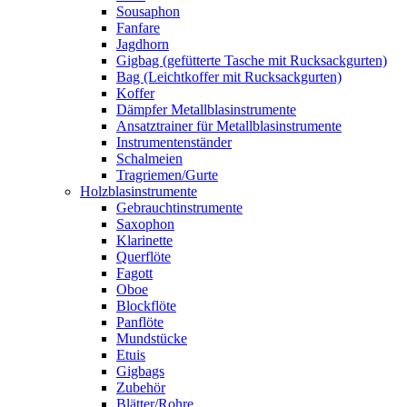
Sousaphon
Fanfare
Jagdhorn
Gigbag (gefütterte Tasche mit Rucksackgurten)
Bag (Leichtkoffer mit Rucksackgurten)
Koffer
Dämpfer Metallblasinstrumente
Ansatztrainer für Metallblasinstrumente
Instrumentenständer
Schalmeien
Tragriemen/Gurte
Holzblasinstrumente
Gebrauchtinstrumente
Saxophon
Klarinette
Querflöte
Fagott
Oboe
Blockflöte
Panflöte
Mundstücke
Etuis
Gigbags
Zubehör
Blätter/Rohre