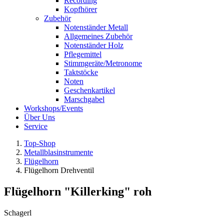
Recording
Kopfhörer
Zubehör
Notenständer Metall
Allgemeines Zubehör
Notenständer Holz
Pflegemittel
Stimmgeräte/Metronome
Taktstöcke
Noten
Geschenkartikel
Marschgabel
Workshops/Events
Über Uns
Service
Top-Shop
Metallblasinstrumente
Flügelhorn
Flügelhorn Drehventil
Flügelhorn "Killerking" roh
Schagerl