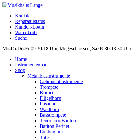
Kontakt
Reparaturstatus
Kunden-Login
Warenkorb
Suche
Mo-Di-Do-Fr 09:30-18 Uhr, Mi geschlossen, Sa 09:30-13:30 Uhr
Home
Instrumentenbau
Shop
Metallblasinstrumente
Gebrauchtinstrumente
Trompete
Kornett
Flügelhorn
Posaune
Waldhorn
Basstrompete
Tenorhorn/Bariton
Bariton Perinet
Euphonium
Tuba