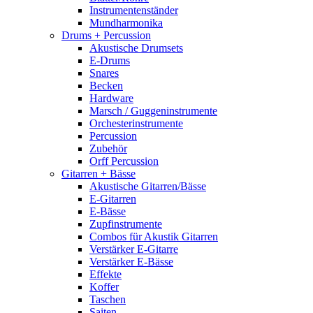
Instrumentenständer
Mundharmonika
Drums + Percussion
Akustische Drumsets
E-Drums
Snares
Becken
Hardware
Marsch / Guggeninstrumente
Orchesterinstrumente
Percussion
Zubehör
Orff Percussion
Gitarren + Bässe
Akustische Gitarren/Bässe
E-Gitarren
E-Bässe
Zupfinstrumente
Combos für Akustik Gitarren
Verstärker E-Gitarre
Verstärker E-Bässe
Effekte
Koffer
Taschen
Saiten