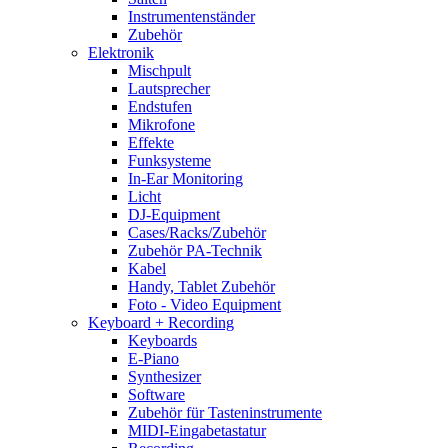
Instrumentenständer
Zubehör
Elektronik
Mischpult
Lautsprecher
Endstufen
Mikrofone
Effekte
Funksysteme
In-Ear Monitoring
Licht
DJ-Equipment
Cases/Racks/Zubehör
Zubehör PA-Technik
Kabel
Handy, Tablet Zubehör
Foto - Video Equipment
Keyboard + Recording
Keyboards
E-Piano
Synthesizer
Software
Zubehör für Tasteninstrumente
MIDI-Eingabetastatur