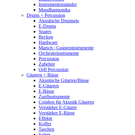
Instrumentenständer
Mundharmonika
Drums + Percussion
Akustische Drumsets
E-Drums
Snares
Becken
Hardware
Marsch / Guggeninstrumente
Orchesterinstrumente
Percussion
Zubehör
Orff Percussion
Gitarren + Bässe
Akustische Gitarren/Bässe
E-Gitarren
E-Bässe
Zupfinstrumente
Combos für Akustik Gitarren
Verstärker E-Gitarre
Verstärker E-Bässe
Effekte
Koffer
Taschen
Saiten