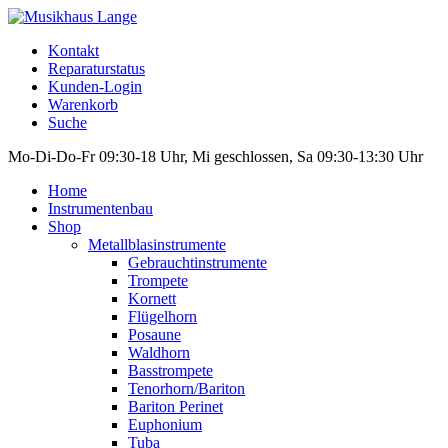
Kontakt
Reparaturstatus
Kunden-Login
Warenkorb
Suche
Mo-Di-Do-Fr 09:30-18 Uhr, Mi geschlossen, Sa 09:30-13:30 Uhr
Home
Instrumentenbau
Shop
Metallblasinstrumente
Gebrauchtinstrumente
Trompete
Kornett
Flügelhorn
Posaune
Waldhorn
Basstrompete
Tenorhorn/Bariton
Bariton Perinet
Euphonium
Tuba