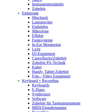
Instrumentenständer
Zubehör
Elektronik
Mischpult
Lautsprecher
Endstufen
Mikrofone
Effekte
Funksysteme
In-Ear Monitoring
Licht
DJ-Equipment
Cases/Racks/Zubehör
Zubehör PA-Technik
Kabel
Handy, Tablet Zubehör
Foto - Video Equipment
Keyboard + Recording
Keyboards
E-Piano
Synthesizer
Software
Zubehör für Tasteninstrumente
MIDI-Eingabetastatur