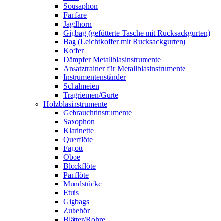
Sousaphon
Fanfare
Jagdhorn
Gigbag (gefütterte Tasche mit Rucksackgurten)
Bag (Leichtkoffer mit Rucksackgurten)
Koffer
Dämpfer Metallblasinstrumente
Ansatztrainer für Metallblasinstrumente
Instrumentenständer
Schalmeien
Tragriemen/Gurte
Holzblasinstrumente
Gebrauchtinstrumente
Saxophon
Klarinette
Querflöte
Fagott
Oboe
Blockflöte
Panflöte
Mundstücke
Etuis
Gigbags
Zubehör
Blätter/Rohre