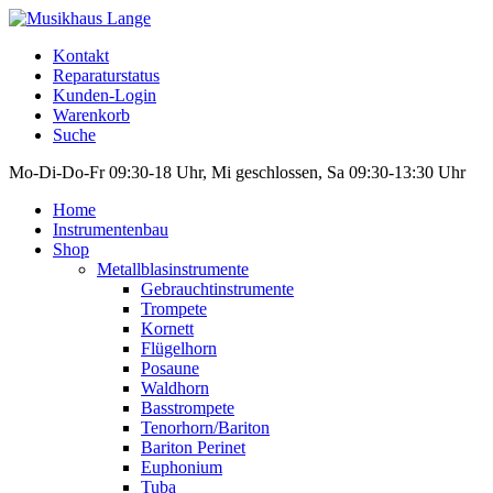
Kontakt
Reparaturstatus
Kunden-Login
Warenkorb
Suche
Mo-Di-Do-Fr 09:30-18 Uhr, Mi geschlossen, Sa 09:30-13:30 Uhr
Home
Instrumentenbau
Shop
Metallblasinstrumente
Gebrauchtinstrumente
Trompete
Kornett
Flügelhorn
Posaune
Waldhorn
Basstrompete
Tenorhorn/Bariton
Bariton Perinet
Euphonium
Tuba