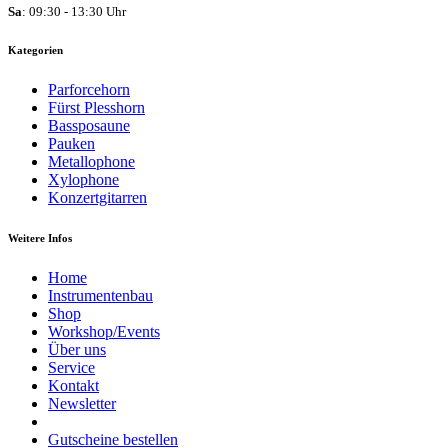
Sa
: 09:30 - 13:30 Uhr
Kategorien
Parforcehorn
Fürst Plesshorn
Bassposaune
Pauken
Metallophone
Xylophone
Konzertgitarren
Weitere Infos
Home
Instrumentenbau
Shop
Workshop/Events
Über uns
Service
Kontakt
Newsletter
Gutscheine bestellen