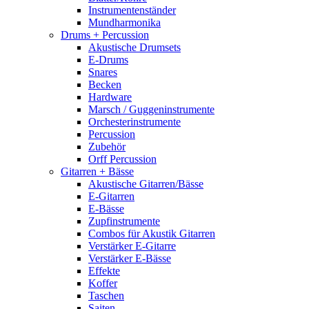
Instrumentenständer
Mundharmonika
Drums + Percussion
Akustische Drumsets
E-Drums
Snares
Becken
Hardware
Marsch / Guggeninstrumente
Orchesterinstrumente
Percussion
Zubehör
Orff Percussion
Gitarren + Bässe
Akustische Gitarren/Bässe
E-Gitarren
E-Bässe
Zupfinstrumente
Combos für Akustik Gitarren
Verstärker E-Gitarre
Verstärker E-Bässe
Effekte
Koffer
Taschen
Saiten