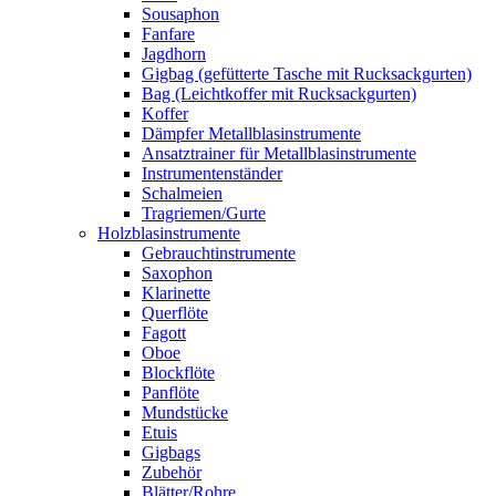
Sousaphon
Fanfare
Jagdhorn
Gigbag (gefütterte Tasche mit Rucksackgurten)
Bag (Leichtkoffer mit Rucksackgurten)
Koffer
Dämpfer Metallblasinstrumente
Ansatztrainer für Metallblasinstrumente
Instrumentenständer
Schalmeien
Tragriemen/Gurte
Holzblasinstrumente
Gebrauchtinstrumente
Saxophon
Klarinette
Querflöte
Fagott
Oboe
Blockflöte
Panflöte
Mundstücke
Etuis
Gigbags
Zubehör
Blätter/Rohre