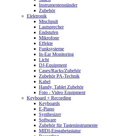
Instrumentenständer
Zubehör
Elektronik
Mischpult
Lautsprecher
Endstufen
Mikrofone
Effekte
Funksysteme
In-Ear Monitoring
Licht
DJ-Equipment
Cases/Racks/Zubehör
Zubehör PA-Technik
Kabel
Handy, Tablet Zubehör
Foto - Video Equipment
Keyboard + Recording
Keyboards
E-Piano
Synthesizer
Software
Zubehör für Tasteninstrumente
MIDI-Eingabetastatur