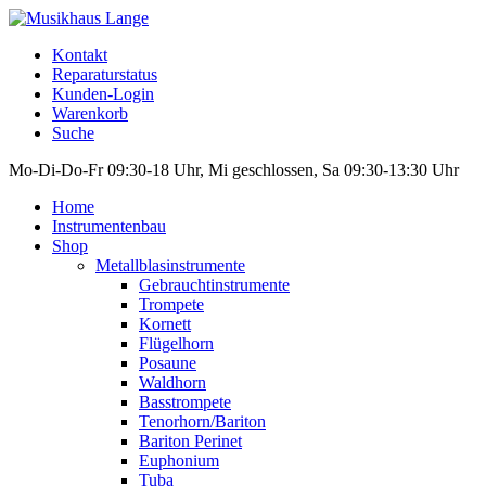
Kontakt
Reparaturstatus
Kunden-Login
Warenkorb
Suche
Mo-Di-Do-Fr 09:30-18 Uhr, Mi geschlossen, Sa 09:30-13:30 Uhr
Home
Instrumentenbau
Shop
Metallblasinstrumente
Gebrauchtinstrumente
Trompete
Kornett
Flügelhorn
Posaune
Waldhorn
Basstrompete
Tenorhorn/Bariton
Bariton Perinet
Euphonium
Tuba