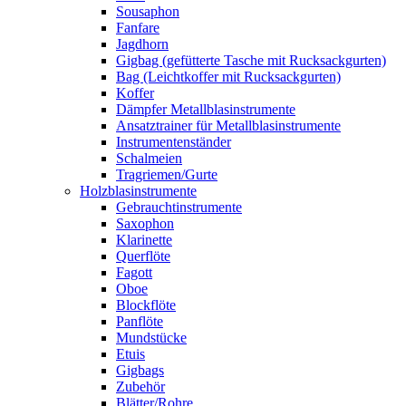
Sousaphon
Fanfare
Jagdhorn
Gigbag (gefütterte Tasche mit Rucksackgurten)
Bag (Leichtkoffer mit Rucksackgurten)
Koffer
Dämpfer Metallblasinstrumente
Ansatztrainer für Metallblasinstrumente
Instrumentenständer
Schalmeien
Tragriemen/Gurte
Holzblasinstrumente
Gebrauchtinstrumente
Saxophon
Klarinette
Querflöte
Fagott
Oboe
Blockflöte
Panflöte
Mundstücke
Etuis
Gigbags
Zubehör
Blätter/Rohre