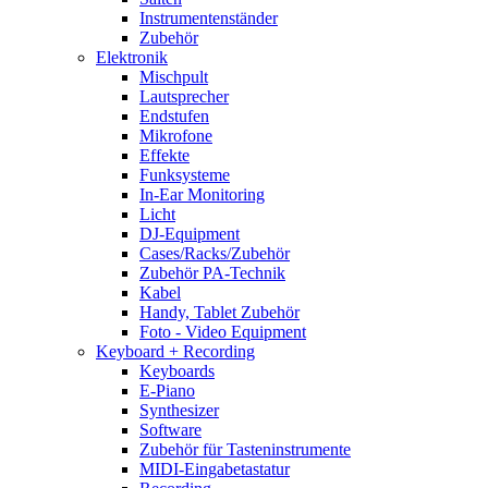
Instrumentenständer
Zubehör
Elektronik
Mischpult
Lautsprecher
Endstufen
Mikrofone
Effekte
Funksysteme
In-Ear Monitoring
Licht
DJ-Equipment
Cases/Racks/Zubehör
Zubehör PA-Technik
Kabel
Handy, Tablet Zubehör
Foto - Video Equipment
Keyboard + Recording
Keyboards
E-Piano
Synthesizer
Software
Zubehör für Tasteninstrumente
MIDI-Eingabetastatur