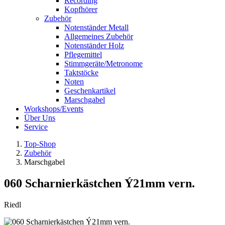
Recording
Kopfhörer
Zubehör
Notenständer Metall
Allgemeines Zubehör
Notenständer Holz
Pflegemittel
Stimmgeräte/Metronome
Taktstöcke
Noten
Geschenkartikel
Marschgabel
Workshops/Events
Über Uns
Service
Top-Shop
Zubehör
Marschgabel
060 Scharnierkästchen Ý21mm vern.
Riedl