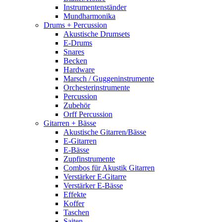
Instrumentenständer
Mundharmonika
Drums + Percussion
Akustische Drumsets
E-Drums
Snares
Becken
Hardware
Marsch / Guggeninstrumente
Orchesterinstrumente
Percussion
Zubehör
Orff Percussion
Gitarren + Bässe
Akustische Gitarren/Bässe
E-Gitarren
E-Bässe
Zupfinstrumente
Combos für Akustik Gitarren
Verstärker E-Gitarre
Verstärker E-Bässe
Effekte
Koffer
Taschen
Saiten