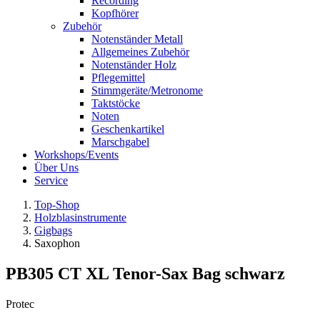
Recording
Kopfhörer
Zubehör
Notenständer Metall
Allgemeines Zubehör
Notenständer Holz
Pflegemittel
Stimmgeräte/Metronome
Taktstöcke
Noten
Geschenkartikel
Marschgabel
Workshops/Events
Über Uns
Service
Top-Shop
Holzblasinstrumente
Gigbags
Saxophon
PB305 CT XL Tenor-Sax Bag schwarz
Protec