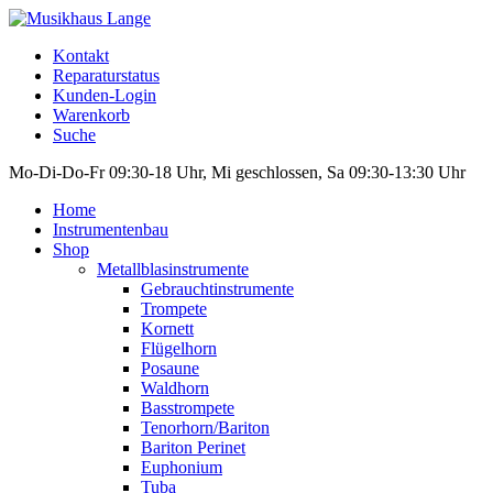
Kontakt
Reparaturstatus
Kunden-Login
Warenkorb
Suche
Mo-Di-Do-Fr 09:30-18 Uhr, Mi geschlossen, Sa 09:30-13:30 Uhr
Home
Instrumentenbau
Shop
Metallblasinstrumente
Gebrauchtinstrumente
Trompete
Kornett
Flügelhorn
Posaune
Waldhorn
Basstrompete
Tenorhorn/Bariton
Bariton Perinet
Euphonium
Tuba