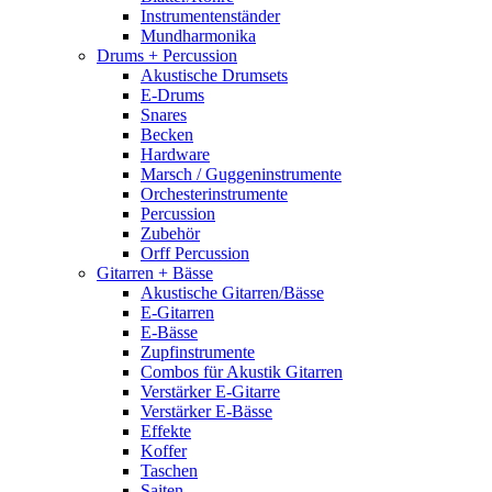
Instrumentenständer
Mundharmonika
Drums + Percussion
Akustische Drumsets
E-Drums
Snares
Becken
Hardware
Marsch / Guggeninstrumente
Orchesterinstrumente
Percussion
Zubehör
Orff Percussion
Gitarren + Bässe
Akustische Gitarren/Bässe
E-Gitarren
E-Bässe
Zupfinstrumente
Combos für Akustik Gitarren
Verstärker E-Gitarre
Verstärker E-Bässe
Effekte
Koffer
Taschen
Saiten