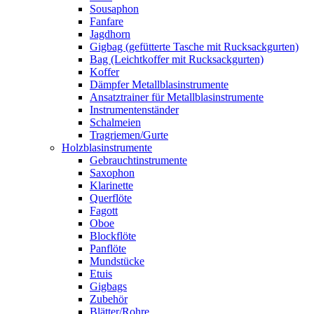
Sousaphon
Fanfare
Jagdhorn
Gigbag (gefütterte Tasche mit Rucksackgurten)
Bag (Leichtkoffer mit Rucksackgurten)
Koffer
Dämpfer Metallblasinstrumente
Ansatztrainer für Metallblasinstrumente
Instrumentenständer
Schalmeien
Tragriemen/Gurte
Holzblasinstrumente
Gebrauchtinstrumente
Saxophon
Klarinette
Querflöte
Fagott
Oboe
Blockflöte
Panflöte
Mundstücke
Etuis
Gigbags
Zubehör
Blätter/Rohre