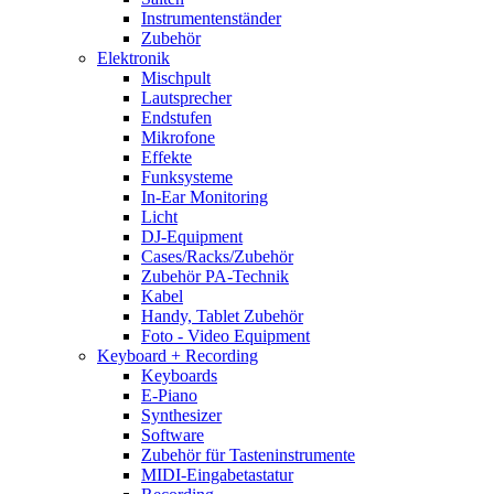
Instrumentenständer
Zubehör
Elektronik
Mischpult
Lautsprecher
Endstufen
Mikrofone
Effekte
Funksysteme
In-Ear Monitoring
Licht
DJ-Equipment
Cases/Racks/Zubehör
Zubehör PA-Technik
Kabel
Handy, Tablet Zubehör
Foto - Video Equipment
Keyboard + Recording
Keyboards
E-Piano
Synthesizer
Software
Zubehör für Tasteninstrumente
MIDI-Eingabetastatur